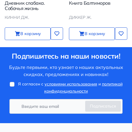
Дневник слабака.
Книга Балтиморов
Собачья жизнь
КИННИ ДЖ.
ДИККЕР Ж.
В корзину
В корзину
Подпишитесь на наши новости!
Будьте первыми, кто узнает о наших актуальных
скидках, предложениях и новинках!
Я согласен с
условиями использования
и
политикой
конфиденциальности
Подписаться