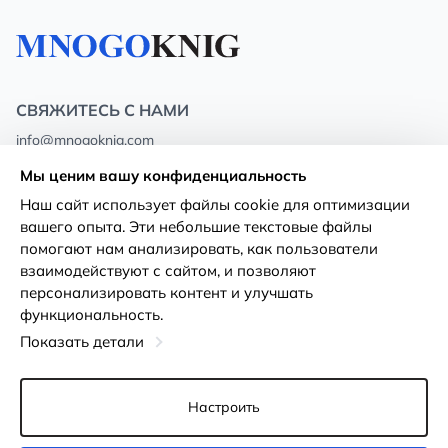
СВЯЖИТЕСЬ С НАМИ
info@mnogoknig.com
+371 27-27-27-47
(08:00 – 20:00 UTC+2)
Мы ценим вашу конфиденциальность
Rīga, Augusta Deglava 69d, LV-1082
Наш сайт использует файлы cookie для оптимизации
вашего опыта. Эти небольшие текстовые файлы
О нас
Политика
помогают нам анализировать, как пользователи
конфиденциальности
взаимодействуют с сайтом, и позволяют
Магазины
персонализировать контент и улучшать
Условия использования
функциональность.
Доставка и оплата
Декларация о доступности
Показать детали
Карты лояльности
Возврат товара
Оптовым покупателям
Настроить
Настройки файлов cookie