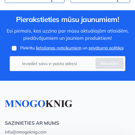
Pierakstieties mūsu jaunumiem!
Esi pirmais, kas uzzina par mūsu aktuālajām atlaidēm,
piedāvājumiem un jauniem produktiem!
Piekrītu
lietošanas noteikumiem
un
privātuma politikai
Abonējiet
SAZINIETIES AR MUMS
info@mnogoknig.com