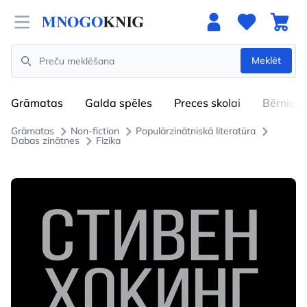
Open menu
Meklēt
Search
Grāmatas
Galda spēles
Preces skolai
Bērniem
Grāmatas
Non-fiction
Populārzinātniskā literatūra
Dabas zinātnes
Fizika