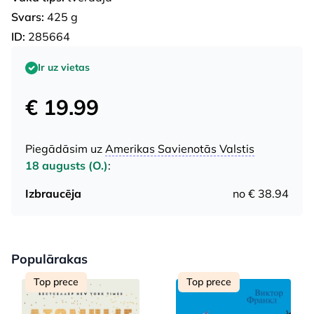
Svars:
425 g
ID:
285664
Ir uz vietas
€ 19.99
Piegādāsim uz
Amerikas Savienotās Valstis
18 augusts (O.)
:
Izbraucēja
no € 38.94
Populārakas
Top prece
Top prece