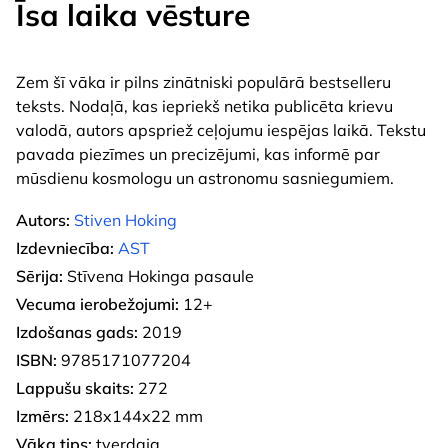
Īsa laika vēsture
Zem šī vāka ir pilns zinātniski populārā bestselleru
teksts. Nodaļā, kas iepriekš netika publicēta krievu
valodā, autors apspriež ceļojumu iespējas laikā. Tekstu
pavada piezīmes un precizējumi, kas informē par
mūsdienu kosmologu un astronomu sasniegumiem.
Autors:
Stiven Hoking
Izdevniecība:
AST
Sērija:
Stīvena Hokinga pasaule
Vecuma ierobežojumi:
12+
Izdošanas gads:
2019
ISBN:
9785171077204
Lappušu skaits:
272
Izmērs:
218x144x22 mm
Vāka tips:
tverdaja