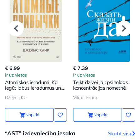
€ 6.99
€ 7.39
Ir uz vietas
Ir uz vietas
Atomiskās ieradumi. Kā
Teikt dzīvei Jā!: psihologs
iegūt labus ieradumus un
koncentrācijas nometnē
atbrīvoties no sliktajiem
Džejms Klir
Viktor Frankl
Nopirkt
Nopirkt
“AST” izdevniecība iesaka
Skatīt visu