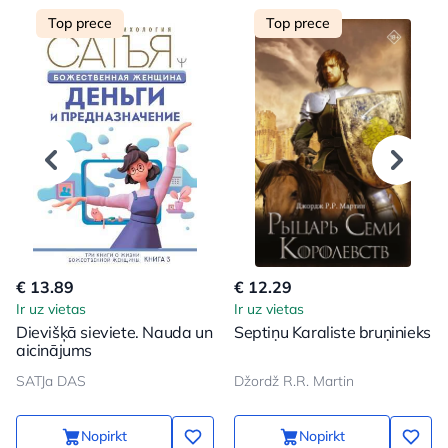
Top prece
Top prece
€ 13.89
€ 12.29
Ir uz vietas
Ir uz vietas
Dievišķā sieviete. Nauda un
Septiņu Karaliste bruņinieks
aicinājums
SATJa DAS
Džordž R.R. Martin
Nopirkt
Nopirkt