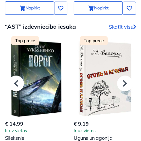
Nopirkt
Nopirkt
“AST” izdevniecība iesaka
Skatīt visu
Top prece
Top prece
€ 14.99
€ 9.19
Ir uz vietas
Ir uz vietas
Slieksnis
Uguns un agonija