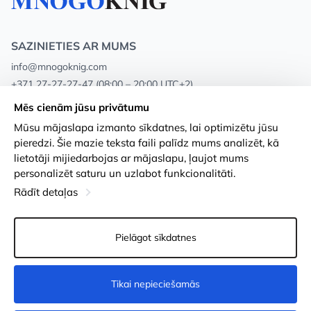
SAZINIETIES AR MUMS
info@mnogoknig.com
+371 27-27-27-47
(08:00 – 20:00 UTC+2)
Rīga, Augusta Deglava 69d, LV-1082
Mēs cienām jūsu privātumu
Mūsu mājaslapa izmanto sīkdatnes, lai optimizētu jūsu
Par mums
Privātuma politika
pieredzi. Šie mazie teksta faili palīdz mums analizēt, kā
lietotāji mijiedarbojas ar mājaslapu, ļaujot mums
Veikali
Noteikumi un nosacījumi
personalizēt saturu un uzlabot funkcionalitāti.
Apmaksa un piegāde
Pieejamības paziņojums
Rādīt detaļas
Loayalitātes kartes
Preču atgriešanās
Pielāgot sīkdatnes
Vairumtirdzniecības pircējiem
Sīkdatņu iestatījumi
Tikai nepieciešamās