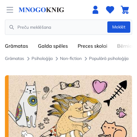
Open menu
Meklēt
Search
Grāmatas
Galda spēles
Preces skolai
Bērniem
Grāmatas
Psiholoģija
Non-fiction
Populārā psiholoģija