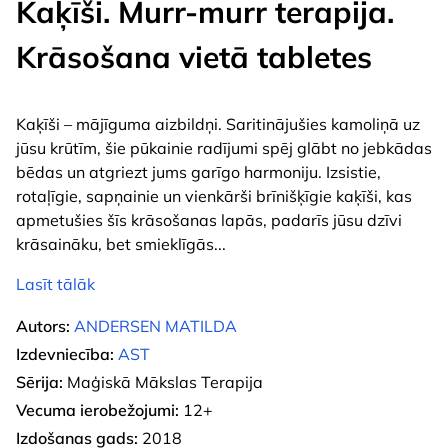
Kaķīši. Murr-murr terapija.
Krāsošana vietā tabletes
Kaķīši – mājīguma aizbildņi. Saritinājušies kamoliņā uz
jūsu krūtīm, šie pūkainie radījumi spēj glābt no jebkādas
bēdas un atgriezt jums garīgo harmoniju. Izsistie,
rotaļīgie, sapņainie un vienkārši brīnišķīgie kaķīši, kas
apmetušies šīs krāsošanas lapās, padarīs jūsu dzīvi
krāsaināku, bet smieklīgās
...
Lasīt tālāk
Autors:
ANDERSEN MATILDA
Izdevniecība:
AST
Sērija:
Maģiskā Mākslas Terapija
Vecuma ierobežojumi:
12+
Izdošanas gads:
2018