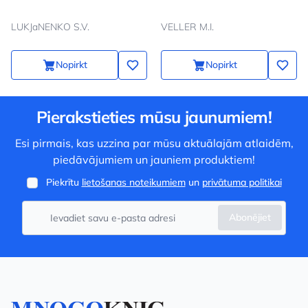
LUKJaNENKO S.V.
VELLER M.I.
Nopirkt
Nopirkt
Pierakstieties mūsu jaunumiem!
Esi pirmais, kas uzzina par mūsu aktuālajām atlaidēm,
piedāvājumiem un jauniem produktiem!
Piekrītu
lietošanas noteikumiem
un
privātuma politikai
Abonējiet