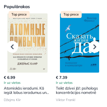
Populārakas
Top prece
Top prece
€ 6.99
€ 7.39
Ir uz vietas
Ir uz vietas
Atomiskās ieradumi. Kā
Teikt dzīvei Jā!: psihologs
iegūt labus ieradumus un
koncentrācijas nometnē
atbrīvoties no sliktajiem
Džejms Klir
Viktor Frankl