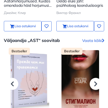
Aatomiharjumused. Kuidas
Öelda elule Jah!:
omandada häid harjumusi
psühholoog koonduslaagris
ja vabaneda halbadest
Джеймс Клир
Виктор Франкл
Lisa ostukorvi
Lisa ostukorvi
Väljaandja „AST“ soovitab
Vaata kõiki
Bestseller
Bestseller