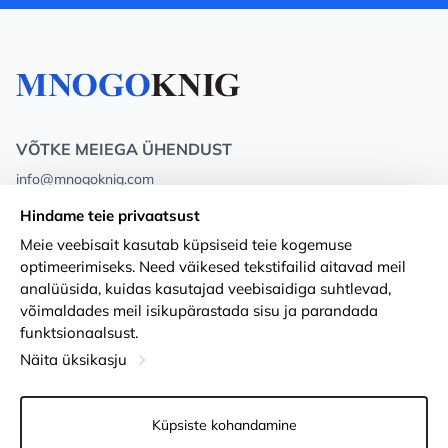
VÕTKE MEIEGA ÜHENDUST
info@mnogoknig.com
+371 27-27-27-47
(08:00 – 20:00 UTC+2)
Hindame teie privaatsust
Rīga, Augusta Deglava 69d, LV-1082
Meie veebisait kasutab küpsiseid teie kogemuse
optimeerimiseks. Need väikesed tekstifailid aitavad meil
Meist
Privacy Policy
analüüsida, kuidas kasutajad veebisaidiga suhtlevad,
võimaldades meil isikupärastada sisu ja parandada
Poed
Tingimused
funktsionaalsust.
Kohaletoimetamine ja makse
Ligipääsetavuse avaldus
Näita üksikasju
Lojaalsuskaardid
Kauba tagastamine
Küpsiste kohandamine
PÕHJUST KOOSTÖÖKS
Küpsiste seaded