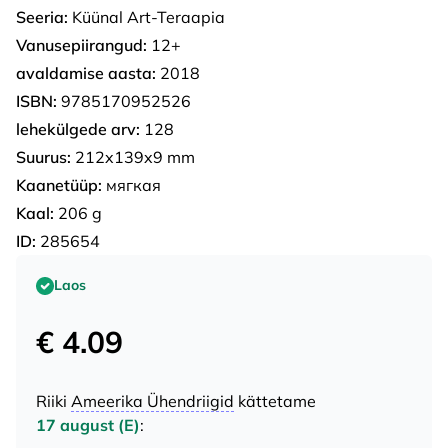
Seeria:
Küünal Art-Teraapia
Vanusepiirangud:
12+
avaldamise aasta:
2018
ISBN:
9785170952526
lehekülgede arv:
128
Suurus:
212x139x9 mm
Kaanetüüp:
мягкая
Kaal:
206 g
ID:
285654
Laos
€ 4.09
Riiki
Ameerika Ühendriigid
kättetame
17 august (E)
: