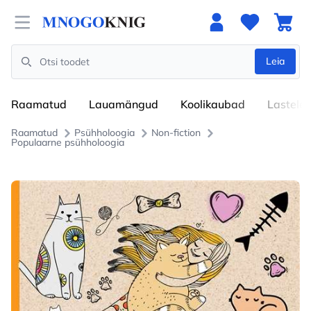
Open menu
Leia
Search
Raamatud
Lauamängud
Koolikaubad
Lastele
Raamatud
Psühholoogia
Non-fiction
Populaarne psühholoogia