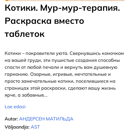
Котики. Мур-мур-терапия.
Раскраска вместо
таблеток
Котики – покровители уюта. Свернувшись комочком
на вашей груди, эти пушистые создания способны
спасти от любой печали и вернуть вам душевную
гармонию. Озорные, игривые, мечтательные и
просто замечательные котики, поселившиеся на
страницах этой раскраски, сделают вашу жизнь
ярче, а забавные
...
Loe edasi
Autor:
АНДЕРСЕН МАТИЛЬДА
Väljaandja:
AST