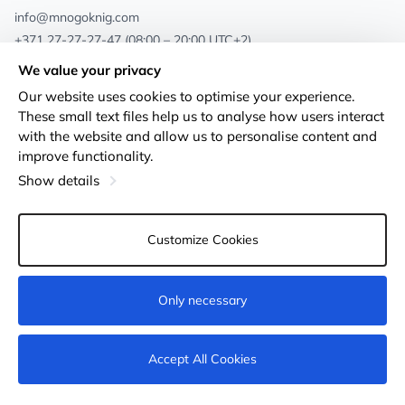
info@mnogoknig.com
+371 27-27-27-47
(08:00 – 20:00 UTC+2)
Rīga, Augusta Deglava 69d, LV-1082
We value your privacy
Our website uses cookies to optimise your experience.
About us
Privacy Policy
These small text files help us to analyse how users interact
with the website and allow us to personalise content and
Stores
Terms and conditions
improve functionality.
Shipping and payment
Accessibility Statement
Show details
Loyalty Cards
Returns
Customize Cookies
Wholesale customers
Cookie settings
Only necessary
Not available
Accept All Cookies
© 2011-2026
MNOGOKNIG
. All Rights Reserved.