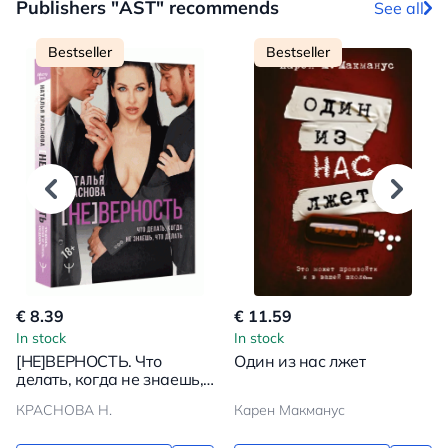
Publishers "AST" recommends
See all
Bestseller
Bestseller
€ 8.39
€ 11.59
In stock
In stock
[НЕ]ВЕРНОСТЬ. Что
Один из нас лжет
делать, когда не знаешь,
что делать
КРАСНОВА Н.
Карен Макманус