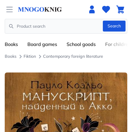
Open menu
Search
Search
Books
Board games
School goods
For children
Books
Fiktion
Contemporary foreign literature