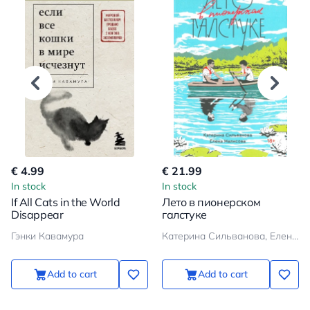
€ 4.99
€ 21.99
In stock
In stock
If All Cats in the World
Лето в пионерском
Disappear
галстуке
Гэнки Кавамура
Катерина Сильванова, Елена Малисова
Add to cart
Add to cart