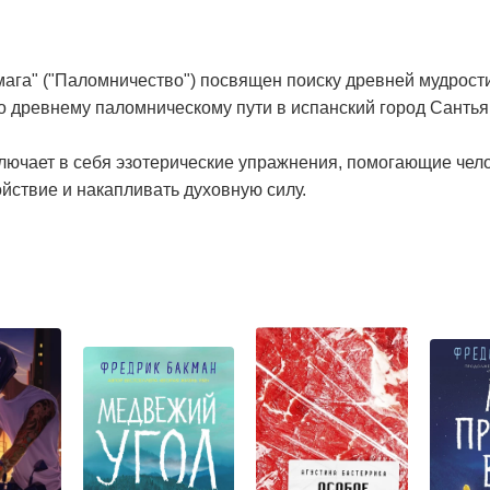
­га" ("Паломничество") посвящен поиску древней мудрости
о древ­нему паломническому пути в испанский город Сантья
клю­чает в себя эзотерические упражнения, помогающие чел
йствие и накапливать духовную силу.