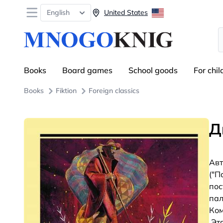
Open menu
English
United States
S
Books
Board games
School goods
For chil
Books
Fiktion
Foreign classics
Д
Авт
("П
пос
пал
Ком
.Эт