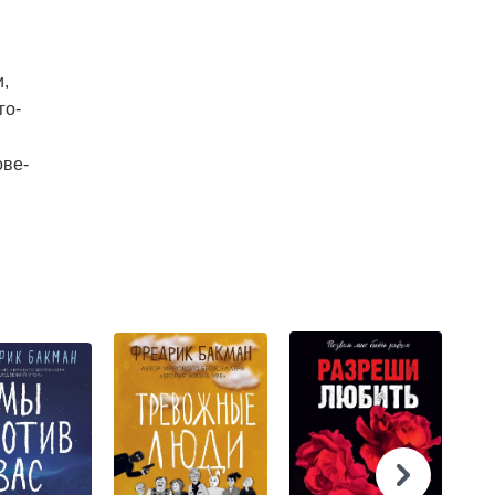
,
го-
ове­