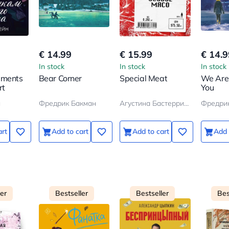
€ 14.99
€ 15.99
€ 14.9
In stock
In stock
In stock
gments
Bear Corner
Special Meat
We Are
rt
You
н
Фредрик Бакман
Агустина Бастеррика
Фредри
art
Add to cart
Add to cart
Add 
ler
Bestseller
Bestseller
Bes