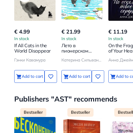
€ 4.99
€ 21.99
€ 11.19
In stock
In stock
In stock
If All Cats in the
Лето в
On the Fra
World Disappear
пионерском
of Your Hea
галстуке
Гэнки Кавамура
Катерина Сильванова, Елена Малисова
Анна Джей
Add to cart
Add to cart
Add to c
Publishers "AST" recommends
Bestseller
Bestseller
Bestsel