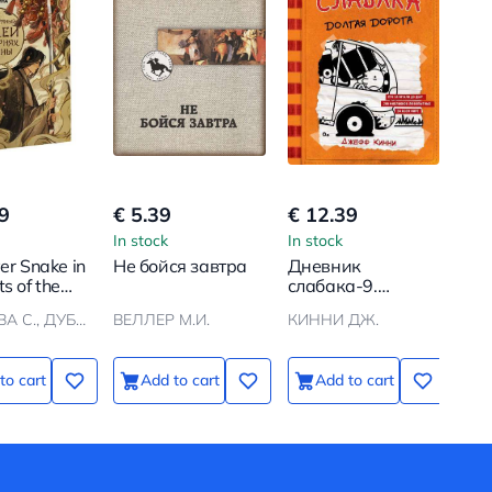
9
€ 5.39
€ 12.39
In stock
In stock
ver Snake in
Не бойся завтра
Дневник
s of the
слабака-9.
Долгая дорога
НАУМОВА С., ДУБИНИНА М.
ВЕЛЛЕР М.И.
КИННИ ДЖ.
to cart
Add to cart
Add to cart