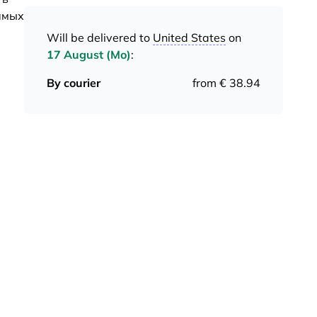
амых
Will be delivered to
United States
on
17 August (Mo)
:
By courier
from € 38.94