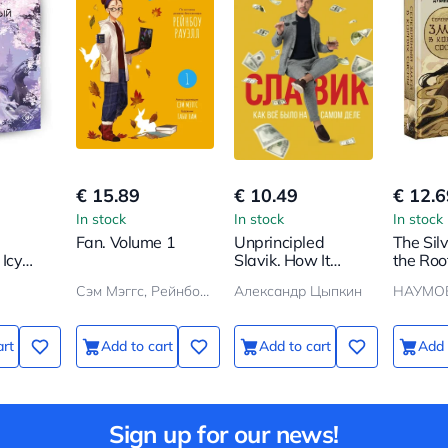
€ 15.89
€ 10.49
€ 12.6
In stock
In stock
In stock
Fan. Volume 1
Unprincipled
The Sil
Icy
Slavik. How It
the Root
1
Really Was
Pine
Сэм Мэггс, Рейнбоу Рауэлл
Александр Цыпкин
art
Add to cart
Add to cart
Add 
Sign up for our news!