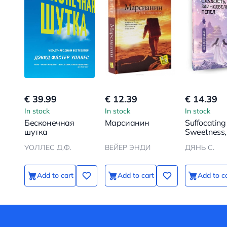
€ 39.99
€ 12.39
€ 14.39
In stock
In stock
In stock
Бесконечная
Марсианин
Suffocating
шутка
Sweetness, 
Ash. Book 
УОЛЛЕС Д.Ф.
ВЕЙЕР ЭНДИ
ДЯНЬ С.
Add to cart
Add to cart
Add to c