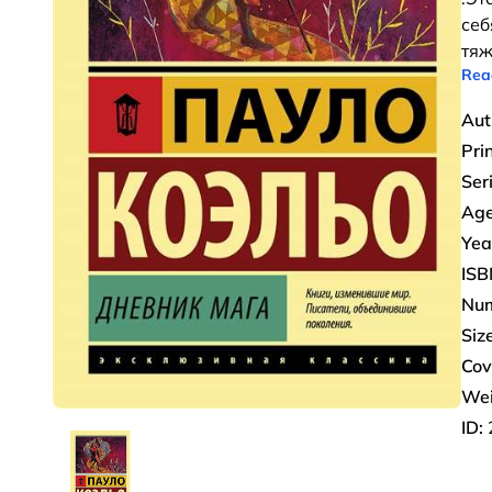
себ
тяж
Rea
Aut
Pri
Ser
Age
Yea
ISB
Num
Size
Cov
Wei
ID: