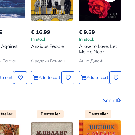
9
€ 16.99
€ 9.69
€ 1
In stock
In stock
In s
 Against
Anxious People
Allow to Love. Let
Gra
Me Be Near
sit 
к Бакман
Фредрик Бакман
Анна Джейн
Нас
to cart
Add to cart
Add to cart
See all
tseller
Bestseller
Bestseller