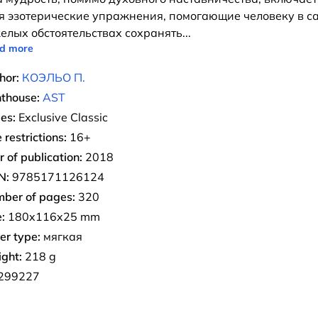
я эзотерические упражнения, помогающие челове­ку в с
елых обстоятельствах сохранять
...
d more
hor:
КОЭЛЬО П.
nthouse:
AST
ies:
Exclusive Classic
 restrictions:
16+
r of publication:
2018
N:
9785171126124
ber of pages:
320
:
180x116x25 mm
er type:
мягкая
ght:
218 g
299227