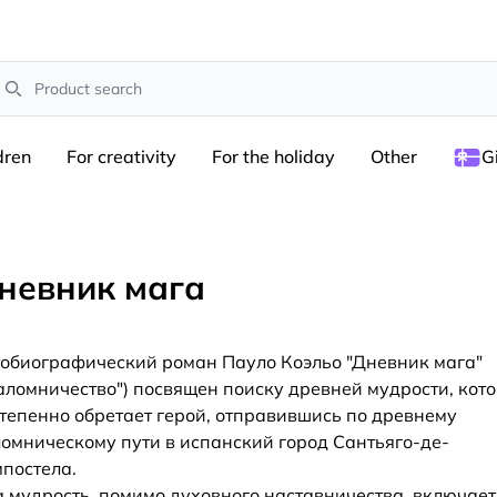
earch
dren
For creativity
For the holiday
Other
G
невник мага
обиографический роман Пауло Коэльо "Дневник ма­га"
аломничество") посвящен поиску древней мудрости, кот
тепенно обретает герой, отправившись по древ­нему
омническому пути в испанский город Сантьяго-де-
постела.
а мудрость, помимо духовного наставничества, вклю­чает