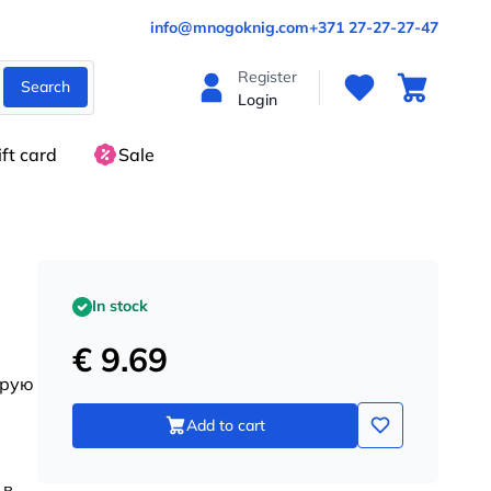
info@mnogoknig.com
+371 27-27-27-47
Register
Search
Login
ift card
Sale
In stock
€ 9.69
орую
Add to cart
 в