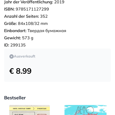
Jahr der Veröffentlichung:
2019
ISBN:
9785171127299
Anzahl der Seiten:
352
Größe:
84x108/32 mm
Einbandart:
Твердая бумажная
Gewicht:
573 g
ID:
299135
Ausverkauft
€ 8.99
Bestseller