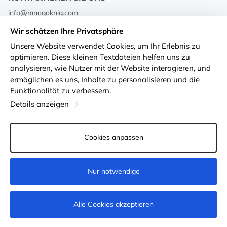
info@mnogoknig.com
+371 27-27-27-47
(08:00 – 20:00 UTC+2)
Wir schätzen Ihre Privatsphäre
Rīga, Augusta Deglava 69d, LV-1082
Unsere Website verwendet Cookies, um Ihr Erlebnis zu
optimieren. Diese kleinen Textdateien helfen uns zu
Über uns
Privacy Policy
analysieren, wie Nutzer mit der Website interagieren, und
ermöglichen es uns, Inhalte zu personalisieren und die
Geschäfte
Geschäftsbedingungen
Funktionalität zu verbessern.
Lieferung und Zahlung
Erklärung zur Barrierefreiheit
Details anzeigen
Treuekarten
Rückgabe von Waren
Cookies anpassen
Für Großhandelskunden
Cookie-Einstellungen
Nur notwendige
Nicht verfügbar
Alle Cookies akzeptieren
© 2011-2026
MNOGOKNIG
. All Rights Reserved.