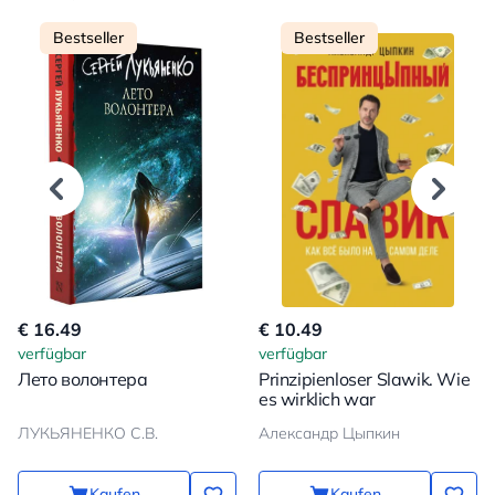
Bestseller
Bestseller
€ 16.49
€ 10.49
verfügbar
verfügbar
Лето волонтера
Prinzipienloser Slawik. Wie
es wirklich war
ЛУКЬЯНЕНКО С.В.
Александр Цыпкин
Kaufen
Kaufen