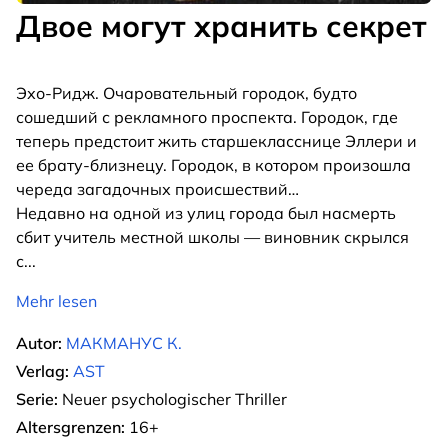
Двое могут хранить секрет
Эхо-Ридж. Очаровательный городок, будто
сошедший с рекламного проспекта. Городок, где
теперь предстоит жить старшекласснице Эллери и
ее брату-близнецу. Городок, в котором произошла
череда загадочных происшествий…
Недавно на одной из улиц города был насмерть
сбит учитель местной школы — виновник скрылся
с
...
Mehr lesen
Autor:
МАКМАНУС К.
Verlag:
AST
Serie:
Neuer psychologischer Thriller
Altersgrenzen:
16+