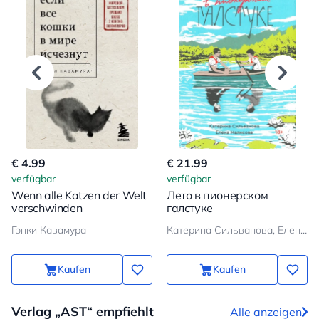
€ 4.99
€ 21.99
verfügbar
verfügbar
Wenn alle Katzen der Welt
Лето в пионерском
verschwinden
галстуке
Гэнки Кавамура
Катерина Сильванова, Елена Малисова
Kaufen
Kaufen
Verlag „AST“ empfiehlt
Alle anzeigen