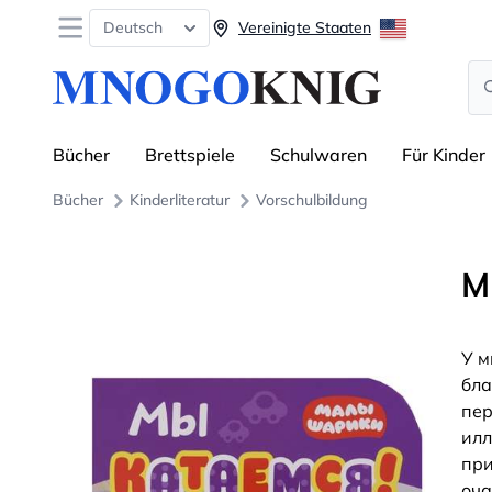
Open menu
Deutsch
Vereinigte Staaten
Se
Bücher
Brettspiele
Schulwaren
Für Kinder
Bücher
Kinderliteratur
Vorschulbildung
М
У м
бла
пер
илл
при
оч