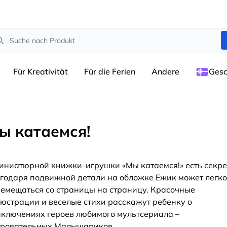
arch
Für Kreativität
Für die Ferien
Andere
Gesc
ы катаемся!
иниатюрной книжки-игрушки «Мы катаемся!» есть секре
годаря подвижной детали на обложке Ежик может легко
емещаться со страницы на страницу. Красочные
юстрации и веселые стихи расскажут ребенку о
ключениях героев любимого мультсериала –
аровательных Малышариков.