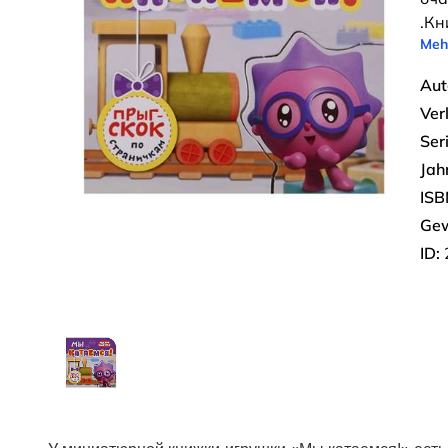
.Кн
Meh
Aut
Ver
Seri
Jah
ISB
Gew
ID: