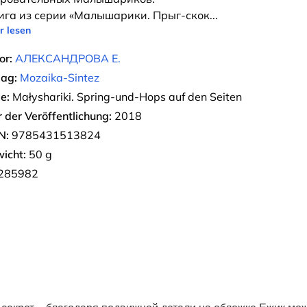
ига из серии «Малышарики. Прыг-скок
...
r lesen
or:
АЛЕКСАНДРОВА Е.
lag:
Mozaika-Sintez
e:
Małyshariki. Spring-und-Hops auf den Seiten
r der Veröffentlichung:
2018
N:
9785431513824
icht:
50 g
285982