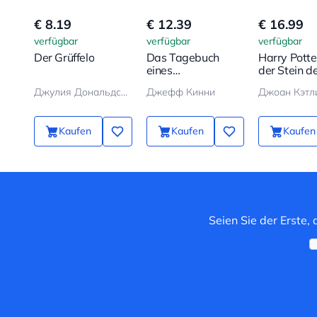
€ 8.19
€ 12.39
€ 16.99
verfügbar
verfügbar
verfügbar
Der Grüffelo
Das Tagebuch
Harry Potte
eines
der Stein d
Schwächlings
Weisen
Джулия Дональдсон, Аксель Шеффлер
Джефф Кинни
Kaufen
Kaufen
Kaufen
Seien Sie der Erste,