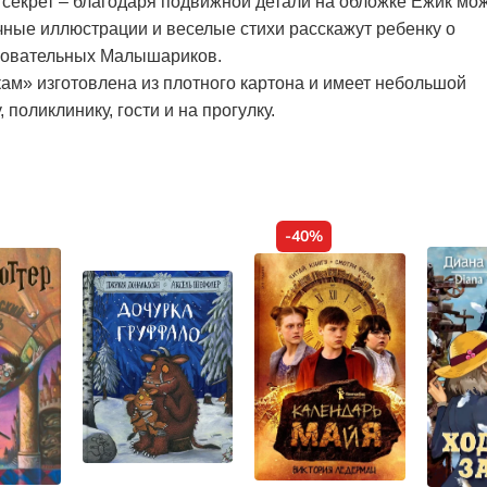
 секрет – благодаря подвижной детали на обложке Ежик мо
чные иллюстрации и веселые стихи расскажут ребенку о
ровательных Малышариков.
кам» изготовлена из плотного картона и имеет небольшой
 поликлинику, гости и на прогулку.
-40%