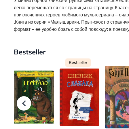
У миниатюрной книжки-игрушки «Мы катаемся!» есть
легко перемещаться со страницы на страницу. Красо
приключениях героев любимого мультсериала – оча
.Книга из серии «Малышарики. Прыг-скок по странич
формат – ее удобно брать с собой повсюду: в поездку,
Bestseller
Bestseller