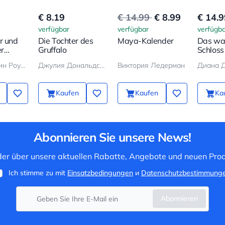
€ 8.19
€ 14.99
€ 8.99
€ 14.9
verfügbar
verfügbar
verfügba
r und
Die Tochter des
Maya-Kalender
Das wa
er
Gruffalo
Schloss
Джоан Кэтлин Роулинг
Джулия Дональдсон
Виктория Ледерман
Диана 
Kaufen
Kaufen
Ka
Abonnieren Sie unsere News!
 der über unsere aktuellen Rabatte, Angebote und neuen Prod
Ich stimme zu mit
Einsatzbedingungen
и
Datenschutzbestimmung
Abonnieren