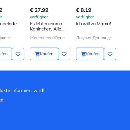
9
€ 27.99
€ 8.19
€ 7
r
verfügbar
verfügbar
verf
ndelnde
Es lebten einmal
Ich will zu Mama!
Der
Kaninchen. Alle
Man
Abenteuer in einem
Джонс
Женевьева Юрье
Джулия Дональдсон, Аксель Шеффлер
Бод
Band
ufen
Kaufen
Kaufen
ukte informiert wird!
en