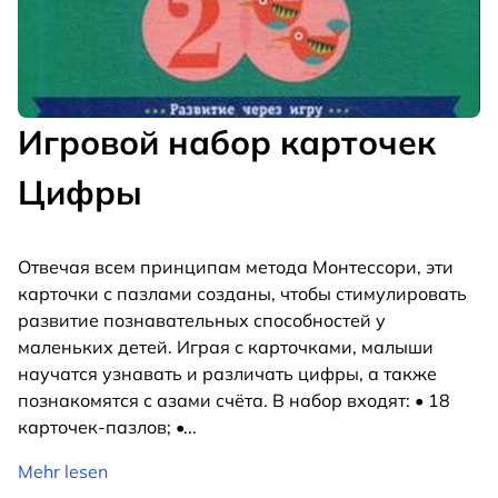
Игровой набор карточек
Цифры
Отвечая всем принципам метода Монтессори, эти
карточки с пазлами созданы, чтобы стимулировать
развитие познавательных способностей у
маленьких детей. Играя с карточками, малыши
научатся узнавать и различать цифры, а также
познакомятся с азами счёта. В набор входят: • 18
карточек-пазлов; •
...
Mehr lesen