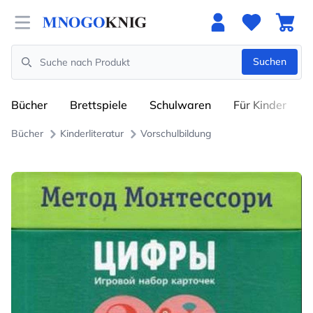
Open menu
Suchen
Search
Bücher
Brettspiele
Schulwaren
Für Kinder
Bücher
Kinderliteratur
Vorschulbildung