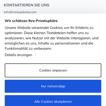
KONTAKTIEREN SIE UNS
info@mnogoknig.com
+371 27-27-27-47
(08:00 – 20:00 UTC+2)
Wir schätzen Ihre Privatsphäre
Rīga, Augusta Deglava 69d, LV-1082
Unsere Website verwendet Cookies, um Ihr Erlebnis zu
optimieren. Diese kleinen Textdateien helfen uns zu
Über uns
Privacy Policy
analysieren, wie Nutzer mit der Website interagieren, und
ermöglichen es uns, Inhalte zu personalisieren und die
Geschäfte
Geschäftsbedingungen
Funktionalität zu verbessern.
Lieferung und Zahlung
Erklärung zur Barrierefreiheit
Details anzeigen
Treuekarten
Rückgabe von Waren
Cookies anpassen
Für Großhandelskunden
Cookie-Einstellungen
Nur notwendige
Kaufen
Alle Cookies akzeptieren
© 2011-2026
MNOGOKNIG
. All Rights Reserved.