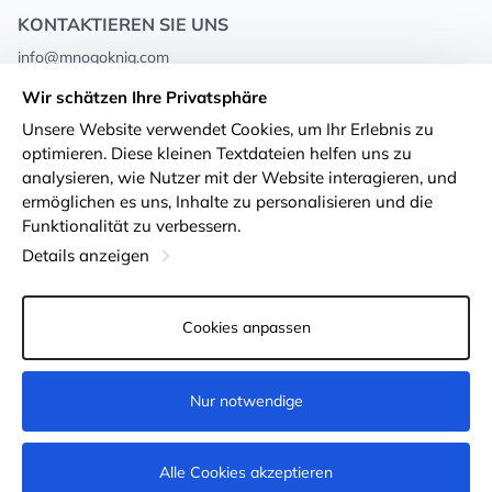
KONTAKTIEREN SIE UNS
info@mnogoknig.com
+371 27-27-27-47
(08:00 – 20:00 UTC+2)
Wir schätzen Ihre Privatsphäre
Rīga, Augusta Deglava 69d, LV-1082
Unsere Website verwendet Cookies, um Ihr Erlebnis zu
optimieren. Diese kleinen Textdateien helfen uns zu
Über uns
Privacy Policy
analysieren, wie Nutzer mit der Website interagieren, und
ermöglichen es uns, Inhalte zu personalisieren und die
Geschäfte
Geschäftsbedingungen
Funktionalität zu verbessern.
Lieferung und Zahlung
Erklärung zur Barrierefreiheit
Details anzeigen
Treuekarten
Rückgabe von Waren
Cookies anpassen
Für Großhandelskunden
Cookie-Einstellungen
Nur notwendige
Kaufen
Alle Cookies akzeptieren
© 2011-2026
MNOGOKNIG
. All Rights Reserved.