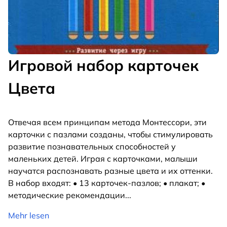
Игровой набор карточек
Цвета
Отвечая всем принципам метода Монтессори, эти
карточки с пазлами созданы, чтобы стимулировать
развитие познавательных способностей у
маленьких детей. Играя с карточками, малыши
научатся распознавать разные цвета и их оттенки.
В набор входят: • 13 карточек-пазлов; • плакат; •
методические рекомендации
...
Mehr lesen