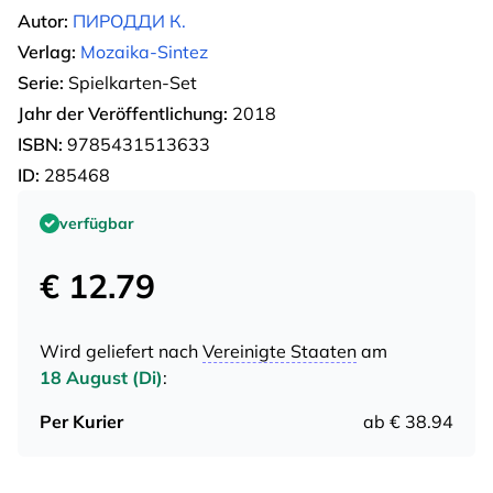
Autor:
ПИРОДДИ К.
Verlag:
Mozaika-Sintez
Serie:
Spielkarten-Set
Jahr der Veröffentlichung:
2018
ISBN:
9785431513633
ID:
285468
verfügbar
€ 12.79
Wird geliefert nach
Vereinigte Staaten
am
18 August (Di)
:
Per Kurier
ab € 38.94