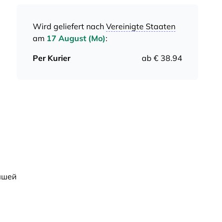
Wird geliefert nach
Vereinigte Staaten
am
17 August (Mo)
:
Per Kurier
ab € 38.94
ышей