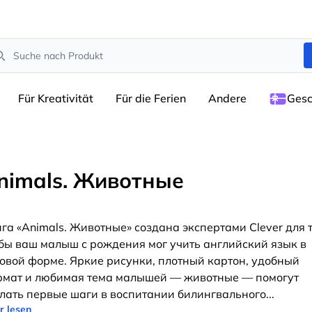
arch
Für Kreativität
Für die Ferien
Andere
Gesc
nimals. Животные
га «Animals. Животные» создана экспертами Clever для т
бы ваш малыш с рождения мог учить английский язык в
овой форме. Яркие рисунки, плотный картон, удобный
мат и любимая тема малышей — животные — помогут
лать первые шаги в воспитании билингвального
...
r lesen