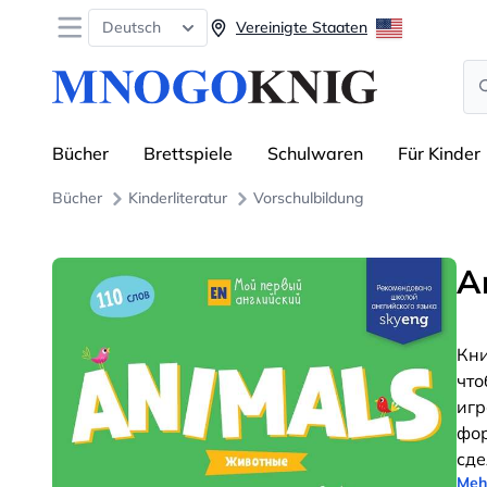
Open menu
Deutsch
Vereinigte Staaten
Se
Bücher
Brettspiele
Schulwaren
Für Kinder
Bücher
Kinderliteratur
Vorschulbildung
A
Кни
что
игр
фор
сде
Meh