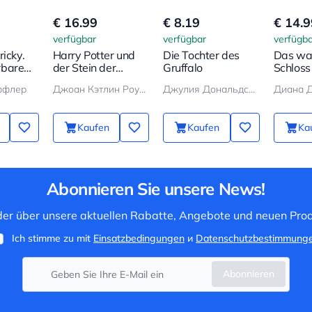
€ 16.99
€ 8.19
€ 14.9
verfügbar
verfügbar
verfügba
ricky.
Harry Potter und
Die Tochter des
Das wa
rbare
der Stein der
Gruffalo
Schloss
Weisen
ффлер
Джоан Кэтлин Роулинг
Джулия Дональдсон
Диана 
Kaufen
Kaufen
Ka
Abonnieren Sie unsere News!
 der über unsere aktuellen Rabatte, Angebote und neuen Prod
Ich stimme zu mit
Einsatzbedingungen
и
Datenschutzbestimmung
Abonnieren