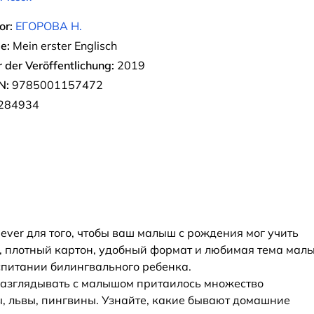
or:
ЕГОРОВА Н.
e:
Mein erster Englisch
r der Veröffentlichung:
2019
N:
9785001157472
284934
ever для того, чтобы ваш малыш с рождения мог учить
и, плотный картон, удобный формат и любимая тема мал
спитании билингвального ребенка.
разглядывать с малышом притаилось множество
, львы, пингвины. Узнайте, какие бывают домашние