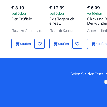
€ 8.19
€ 12.39
€ 6.09
verfügbar
verfügbar
verfügbar
Der Grüffelo
Das Tagebuch
Chick und B
eines
Der wunde
Schwächlings
Ballon
Джулия Дональдсон, Аксель Шеффлер
Джефф Кинни
Аксель Ше
Kaufen
Kaufen
Kaufen
Seien Sie der Erste,