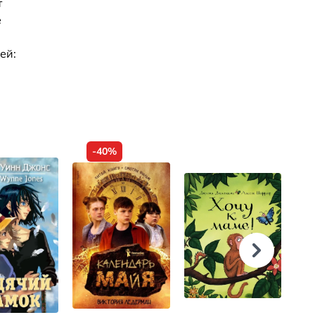
т
е
ей:
-40%