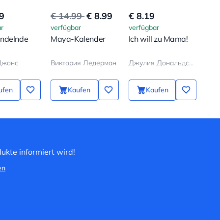
9
€ 14.99
€ 8.99
€ 8.19
€ 7
r
verfügbar
verfügbar
verf
ndelnde
Maya-Kalender
Ich will zu Mama!
Der
Man
Джонс
Виктория Ледерман
Джулия Дональдсон, Аксель Шеффлер
Бод
ufen
Kaufen
Kaufen
ukte informiert wird!
en