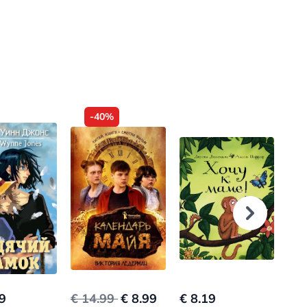
-40%
9
€ 14.99
€ 8.99
€ 8.19
€ 7