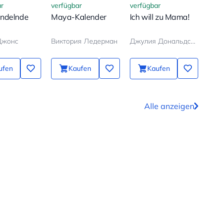
r
verfügbar
verfügbar
verf
ndelnde
Maya-Kalender
Ich will zu Mama!
Der
Man
Джонс
Виктория Ледерман
Джулия Дональдсон, Аксель Шеффлер
Бод
ufen
Kaufen
Kaufen
Alle anzeigen