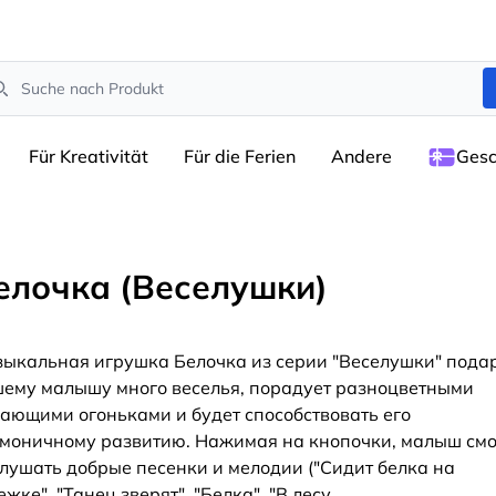
arch
Für Kreativität
Für die Ferien
Andere
Gesc
елочка (Веселушки)
ыкальная игрушка Белочка из серии "Веселушки" пода
ему малышу много веселья, порадует разноцветными
ающими огоньками и будет способствовать его
моничному развитию. Нажимая на кнопочки, малыш см
лушать добрые песенки и мелодии ("Сидит белка на
ежке", "Танец зверят", "Белка", "В лесу
...