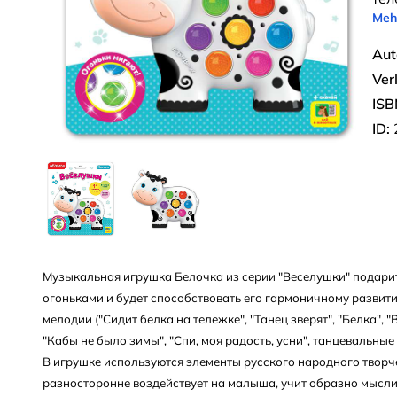
Meh
Aut
Ver
ISB
ID:
Музыкальная игрушка Белочка из серии "Веселушки" подари
огоньками и будет способствовать его гармоничному развит
мелодии ("Сидит белка на тележке", "Танец зверят", "Белка", "В
"Кабы не было зимы", "Спи, моя радость, усни", танцевальные
В игрушке используются элементы русского народного творче
разносторонне воздействует на малыша, учит образно мысли