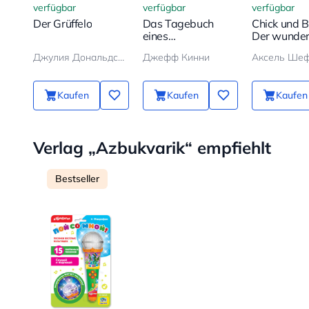
verfügbar
verfügbar
verfügbar
Der Grüffelo
Das Tagebuch
Chick und B
eines
Der wunde
Schwächlings
Ballon
Джулия Дональдсон, Аксель Шеффлер
Джефф Кинни
Аксель Ше
Kaufen
Kaufen
Kaufen
Verlag „Azbukvarik“ empfiehlt
Bestseller