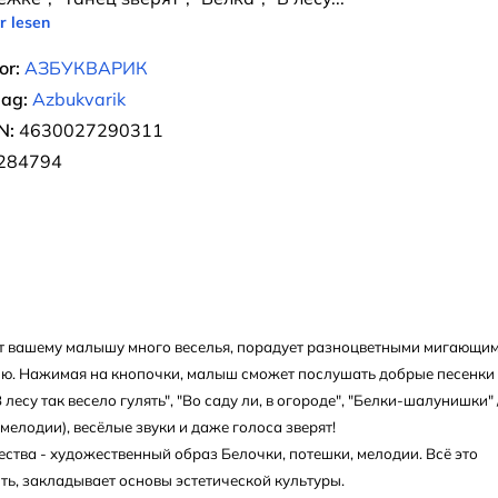
r lesen
or:
АЗБУКВАРИК
lag:
Azbukvarik
N:
4630027290311
284794
т вашему малышу много веселья, порадует разноцветными мигающи
ию. Нажимая на кнопочки, малыш сможет послушать добрые песенки
 лесу так весело гулять", "Во саду ли, в огороде", "Белки-шалунишки" 
 мелодии), весёлые звуки и даже голоса зверят!
ства - художественный образ Белочки, потешки, мелодии. Всё это
ть, закладывает основы эстетической культуры.