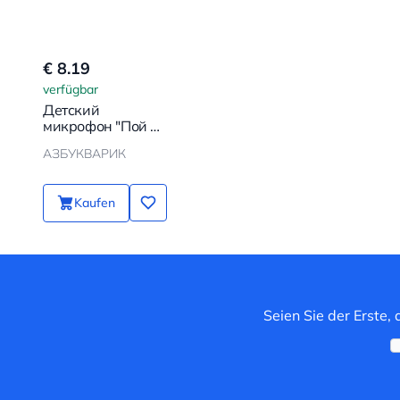
€ 8.19
verfügbar
Детский
микрофон "Пой со
мной" - Песенки
АЗБУКВАРИК
веселых
мультяшек
Kaufen
Seien Sie der Erste,