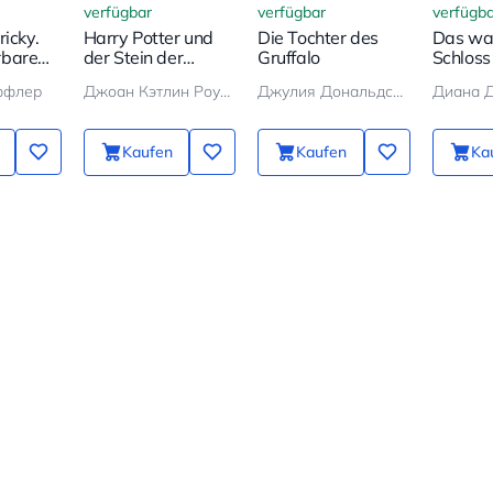
verfügbar
verfügbar
verfügba
ricky.
Harry Potter und
Die Tochter des
Das wa
rbare
der Stein der
Gruffalo
Schloss
Weisen
ффлер
Джоан Кэтлин Роулинг
Джулия Дональдсон
Диана 
Kaufen
Kaufen
Ka