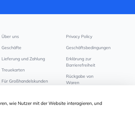
Über uns
Privacy Policy
Geschäfte
Geschäftsbedingungen
Lieferung und Zahlung
Erklärung zur
Barrierefreiheit
Treuekarten
Rückgabe von
Für Großhandelskunden
Waren
Cookie-Einstellungen
ren, wie Nutzer mit der Website interagieren, und
© 2011-2026
MNOGOKNIG
. All Rights Reserved.