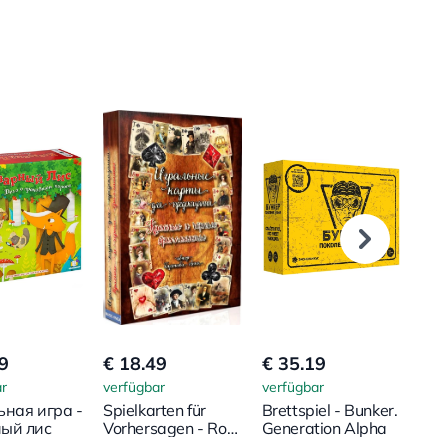
9
€ 18.49
€ 35.19
€ 1
r
verfügbar
verfügbar
verf
ьная игра -
Spielkarten für
Brettspiel - Bunker.
Bret
ый лис
Vorhersagen - Rote
Generation Alpha
Unb
und schwarze
Anr