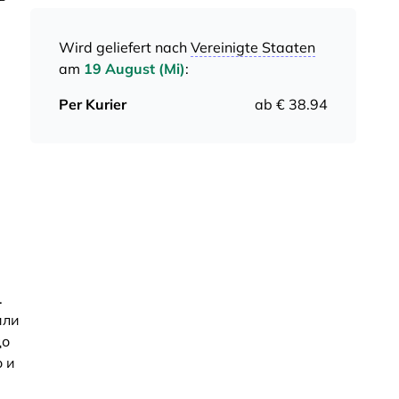
Wird geliefert nach
Vereinigte Staaten
am
19 August (Mi)
:
Per Kurier
ab € 38.94
.
или
до
 и