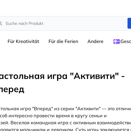
arch
Für Kreativität
Für die Ferien
Andere
Gesc
астольная игра "Активити" -
перед
тольная игра "Вперед" из серии "Активити" — это отлич
соб интересно провести время в кругу семьи и
зей. Веселая командная игра с активным взаимодейств
равится мальчикам и девочкам. Суть игры заключается 