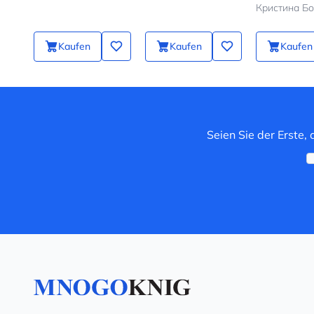
Fragen, dam
Kind noch n
kommt
Kaufen
Kaufen
Kaufen
Seien Sie der Erste,