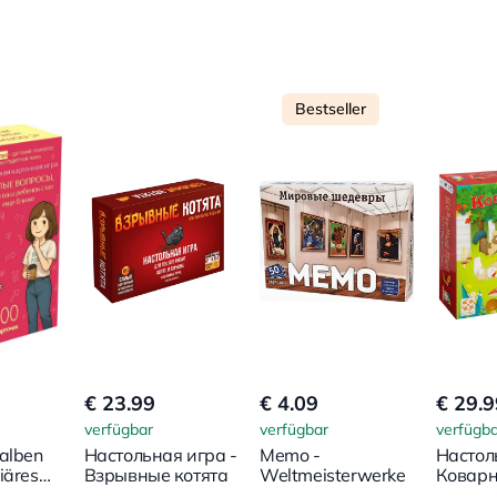
Bestseller
€ 23.99
€ 4.09
€ 29.9
verfügbar
verfügbar
verfügba
halben
Настольная игра -
Memo -
Настол
iäres
Взрывные котята
Weltmeisterwerke
Коварн
. 100