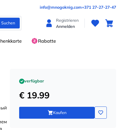
info@mnogoknig.com
+371 27-27-27-47
Registrieren
Suchen
Anmelden
henkkarte
Rabatte
verfügbar
€ 19.99
ный
Kaufen
ием
в