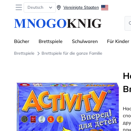
Open menu
Deutsch
Vereinigte Staaten
Se
Bücher
Brettspiele
Schulwaren
Für Kinder
Brettspiele
Brettspiele für die ganze Familie
Н
В
Нас
спо
дру
пон