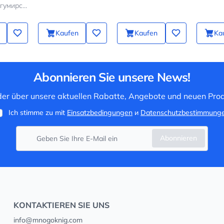
Кристина Богумирская
it Ihr
äher
Kaufen
Kaufen
Ka
Abonnieren Sie unsere News!
 der über unsere aktuellen Rabatte, Angebote und neuen Prod
Ich stimme zu mit
Einsatzbedingungen
и
Datenschutzbestimmung
Abonnieren
KONTAKTIEREN SIE UNS
info@mnogoknig.com