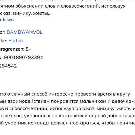
ятном объяснении слов и словосочетаний, используя
сказ, мимику, жесты
...
r lesen
or:
BAMBY/ANVOL
ke:
Piatnik
ersgrenzen:
8+
:
9001890793394
284542
это отличный способ интересно провести время в кругу
ым взаимодействием понравится мальчикам и девочкам
в и словосочетаний, используя рассказ, мимику, жесты 
ьше слов, указанных на карточках и первой доберется 
й участник команды должен постараться, чтобы понятно