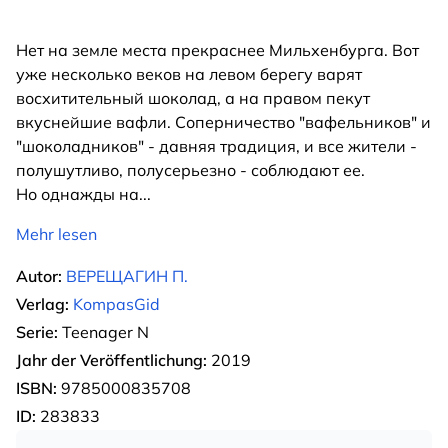
Нет на земле места прекраснее Мильхенбурга. Вот
уже несколько веков на левом берегу варят
восхитительный шоколад, а на правом пекут
вкуснейшие вафли. Соперничество "вафельников" и
"шоколадников" - давняя традиция, и все жители -
полушутливо, полусерьезно - соблюдают ее.
Но однажды на
...
Mehr lesen
Autor:
ВЕРЕЩАГИН П.
Verlag:
KompasGid
Serie:
Teenager N
Jahr der Veröffentlichung:
2019
ISBN:
9785000835708
ID:
283833