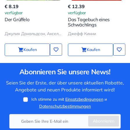
€ 8.19
€ 12.39
verfügbar
verfügbar
Der Grüffelo
Das Tagebuch eines
Schwächlings
Джулия Дональдсон, Аксель Шеффлер
Джефф Кинни
Kaufen
Kaufen
Abonnieren Sie unsere News!
Seien Sie der Erste, der über unsere aktuellen Rabatte,
Angebote und neuen Produkte informiert wird!
Ich stimme zu mit
Einsatzbedingungen
и
Datenschutzbestimmungen
Abonnieren