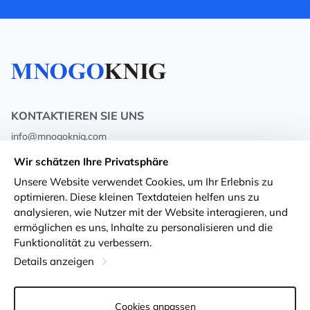
KONTAKTIEREN SIE UNS
info@mnogoknig.com
+371 27-27-27-47
(08:00 – 20:00 UTC+2)
Wir schätzen Ihre Privatsphäre
Rīga, Augusta Deglava 69d, LV-1082
Unsere Website verwendet Cookies, um Ihr Erlebnis zu
optimieren. Diese kleinen Textdateien helfen uns zu
Über uns
Privacy Policy
analysieren, wie Nutzer mit der Website interagieren, und
ermöglichen es uns, Inhalte zu personalisieren und die
Geschäfte
Geschäftsbedingungen
Funktionalität zu verbessern.
Lieferung und Zahlung
Erklärung zur Barrierefreiheit
Details anzeigen
Treuekarten
Rückgabe von Waren
Cookies anpassen