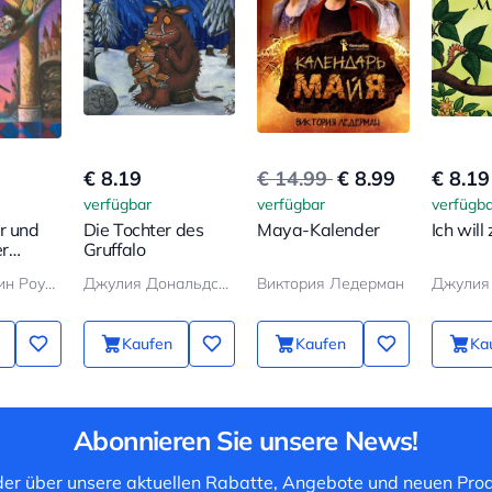
€ 8.19
€ 14.99
€ 8.99
€ 8.19
verfügbar
verfügbar
verfügba
r und
Die Tochter des
Maya-Kalender
Ich wil
er
Gruffalo
Джоан Кэтлин Роулинг
Джулия Дональдсон
Виктория Ледерман
Kaufen
Kaufen
Ka
Abonnieren Sie unsere News!
 der über unsere aktuellen Rabatte, Angebote und neuen Prod