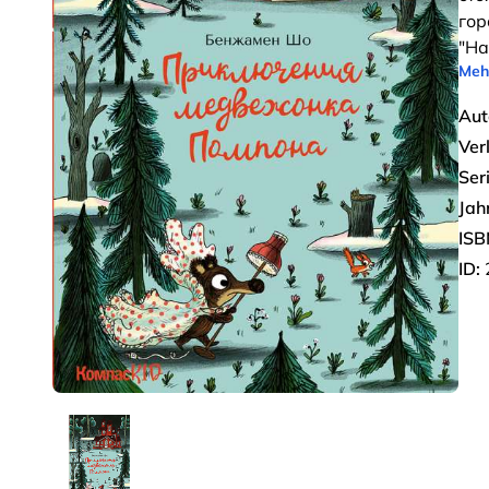
гор
"На
Meh
Aut
Ver
Seri
Jah
ISB
ID: