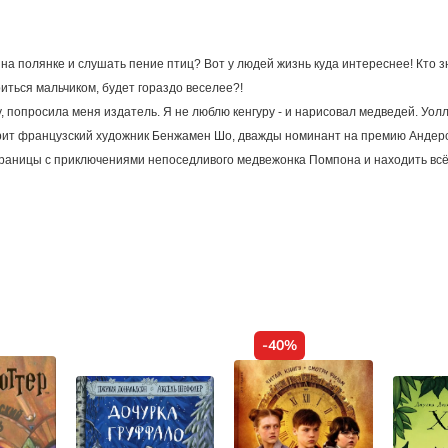
а полянке и слушать пение птиц? Вот у людей жизнь куда интереснее! Кто з
иться мальчиком, будет гораздо веселее?!
ру, попросила меня издатель. Я не люблю кенгуру - и нарисовал медведей. Уол
орит французский художник Бенжамен Шо, дважды номинант на премию Андер
страницы с приключениями непоседливого медвежонка Помпона и находить вс
-40%