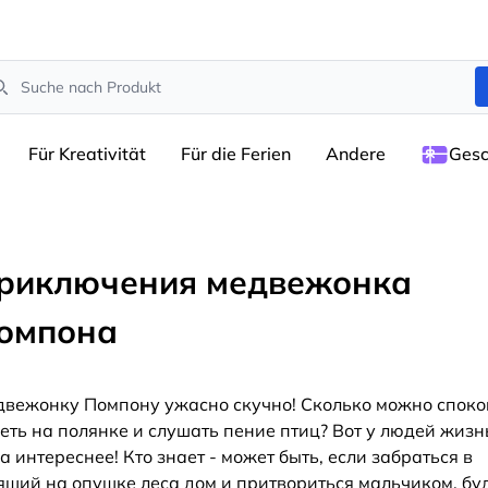
arch
Für Kreativität
Für die Ferien
Andere
Gesc
риключения медвежонка
омпона
вежонку Помпону ужасно скучно! Сколько можно спок
еть на полянке и слушать пение птиц? Вот у людей жизн
а интереснее! Кто знает - может быть, если забраться в
ящий на опушке леса дом и притвориться мальчиком, бу