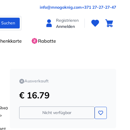
info@mnogoknig.com
+371 27-27-27-47
Registrieren
Suchen
Anmelden
henkkarte
Rabatte
Ausverkauft
€ 16.79
ойно
Nicht verfügbar
ь
дет