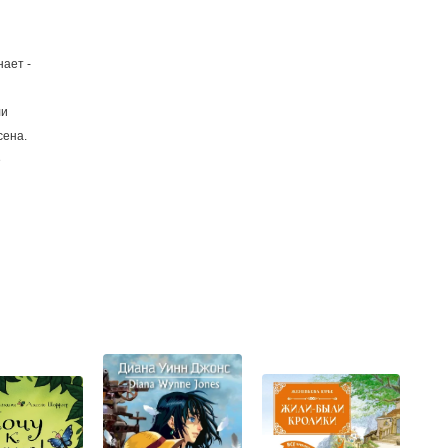
нает -
ли
сена.
ё