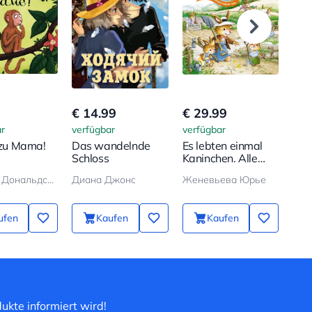
€ 14.99
€ 29.99
€ 7
r
verfügbar
verfügbar
verf
l zu Mama!
Das wandelnde
Es lebten einmal
Der
Schloss
Kaninchen. Alle
Man
Abenteuer in einem
Джулия Дональдсон, Аксель Шеффлер
Диана Джонс
Женевьева Юрье
Бод
Band
ufen
Kaufen
Kaufen
ukte informiert wird!