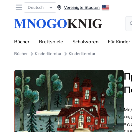
Open menu
Deutsch
Vereinigte Staaten
Se
Bücher
Brettspiele
Schulwaren
Für Kinder
Bücher
Kinderliteratur
Kinderliteratur
П
П
Мед
сид
куд
сто