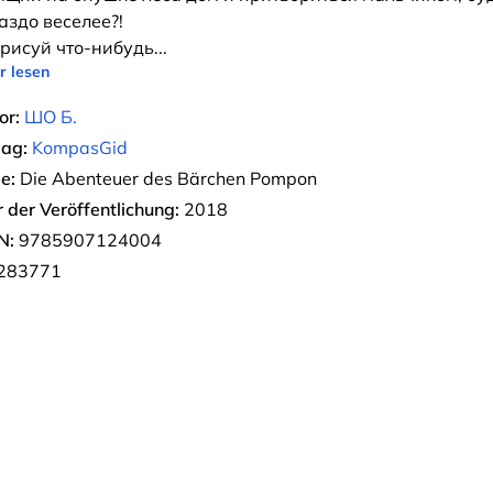
аздо веселее?!
рисуй что-нибудь
...
r lesen
or:
ШО Б.
lag:
KompasGid
e:
Die Abenteuer des Bärchen Pompon
r der Veröffentlichung:
2018
N:
9785907124004
283771