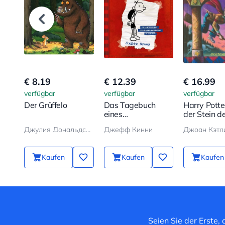
€ 8.19
€ 12.39
€ 16.99
verfügbar
verfügbar
verfügbar
Der Grüffelo
Das Tagebuch
Harry Potte
eines
der Stein d
Schwächlings
Weisen
Джулия Дональдсон, Аксель Шеффлер
Джефф Кинни
Kaufen
Kaufen
Kaufen
Seien Sie der Erste,