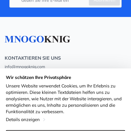
Abonnieren
KONTAKTIEREN SIE UNS
info@mnogoknig.com
+371 27-27-27-47
(08:00 – 20:00 UTC+2)
Wir schätzen Ihre Privatsphäre
Rīga, Augusta Deglava 69d, LV-1082
Unsere Website verwendet Cookies, um Ihr Erlebnis zu
optimieren. Diese kleinen Textdateien helfen uns zu
Über uns
Privacy Policy
analysieren, wie Nutzer mit der Website interagieren, und
ermöglichen es uns, Inhalte zu personalisieren und die
Geschäfte
Geschäftsbedingungen
Funktionalität zu verbessern.
Lieferung und Zahlung
Erklärung zur Barrierefreiheit
Details anzeigen
Treuekarten
Rückgabe von Waren