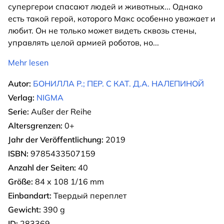
супергерои спасают людей и животных... Однако
есть такой герой, которого Макс особенно уважает и
любит. Он не только может видеть сквозь стены,
управлять целой армией роботов, но
...
Mehr lesen
Autor:
БОНИЛЛА Р.; ПЕР. С КАТ. Д.А. НАЛЕПИНОЙ
Verlag:
NIGMA
Serie:
Außer der Reihe
Altersgrenzen:
0+
Jahr der Veröffentlichung:
2019
ISBN:
9785433507159
Anzahl der Seiten:
40
Größe:
84 х 108 1/16 mm
Einbandart:
Твердый переплет
Gewicht:
390 g
ID:
283369