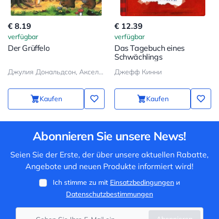
€ 8.19
€ 12.39
verfügbar
verfügbar
Der Grüffelo
Das Tagebuch eines
Schwächlings
Джулия Дональдсон, Аксель Шеффлер
Джефф Кинни
Kaufen
Kaufen
Abonnieren Sie unsere News!
Seien Sie der Erste, der über unsere aktuellen Rabatte,
Angebote und neuen Produkte informiert wird!
Ich stimme zu mit
Einsatzbedingungen
и
Datenschutzbestimmungen