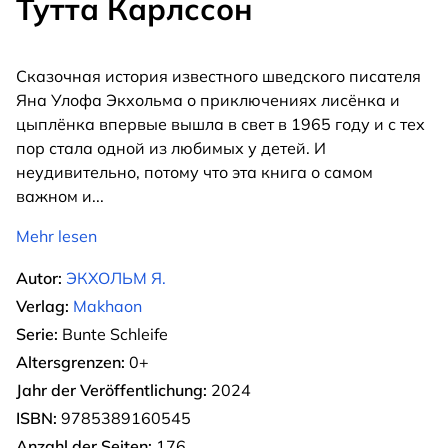
Тутта Карлссон
Сказочная история известного шведского писателя
Яна Улофа Экхольма о приключениях лисёнка и
цыплёнка впервые вышла в свет в 1965 году и с тех
пор стала одной из любимых у детей. И
неудивительно, потому что эта книга о самом
важном и
...
Mehr lesen
Autor:
ЭКХОЛЬМ Я.
Verlag:
Makhaon
Serie:
Bunte Schleife
Altersgrenzen:
0+
Jahr der Veröffentlichung:
2024
ISBN:
9785389160545
Anzahl der Seiten:
176