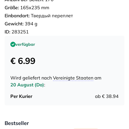
Größe:
165х235 mm
Einbandart:
Твердый переплет
Gewicht:
394 g
ID:
283251
verfügbar
€ 6.99
Wird geliefert nach
Vereinigte Staaten
am
20 August (Do)
:
Per Kurier
ab € 38.94
Bestseller