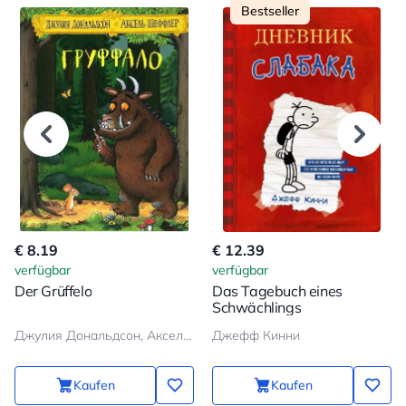
Bestseller
€ 8.19
€ 12.39
verfügbar
verfügbar
Der Grüffelo
Das Tagebuch eines
Schwächlings
Джулия Дональдсон, Аксель Шеффлер
Джефф Кинни
Kaufen
Kaufen