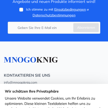
Angebote und neuen Produkte informiert wird!
Ich stimme zu mit
Einsatzbedingungen
и
Datenschutzbestimmungen
Abonnieren
KONTAKTIEREN SIE UNS
info@mnogoknig.com
+371 27-27-27-47
(08:00 – 20:00 UTC+2)
Wir schätzen Ihre Privatsphäre
Rīga, Augusta Deglava 69d, LV-1082
Unsere Website verwendet Cookies, um Ihr Erlebnis zu
optimieren. Diese kleinen Textdateien helfen uns zu
Über uns
Privacy Policy