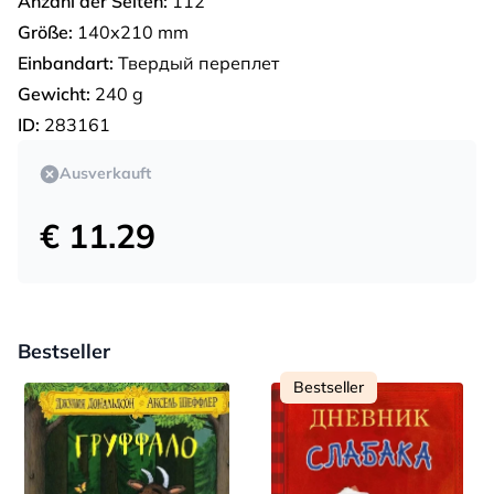
Anzahl der Seiten:
112
Größe:
140х210 mm
Einbandart:
Твердый переплет
Gewicht:
240 g
ID:
283161
Ausverkauft
€ 11.29
Bestseller
Bestseller