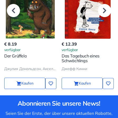
€ 8.19
€ 12.39
verfügbar
verfügbar
Der Grüffelo
Das Tagebuch eines
Schwächlings
Джулия Дональдсон, Аксель Шеффлер
Джефф Кинни
Kaufen
Kaufen
Abonnieren Sie unsere News!
Seien Sie der Erste, der über unsere aktuellen Rabatte,