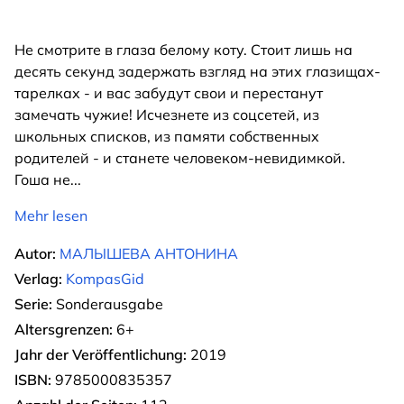
Не смотрите в глаза белому коту. Стоит лишь на
десять секунд задержать взгляд на этих глазищах-
тарелках - и вас забудут свои и перестанут
замечать чужие! Исчезнете из соцсетей, из
школьных списков, из памяти собственных
родителей - и станете человеком-невидимкой.
Гоша не
...
Mehr lesen
Autor:
МАЛЫШЕВА АНТОНИНА
Verlag:
KompasGid
Serie:
Sonderausgabe
Altersgrenzen:
6+
Jahr der Veröffentlichung:
2019
ISBN:
9785000835357