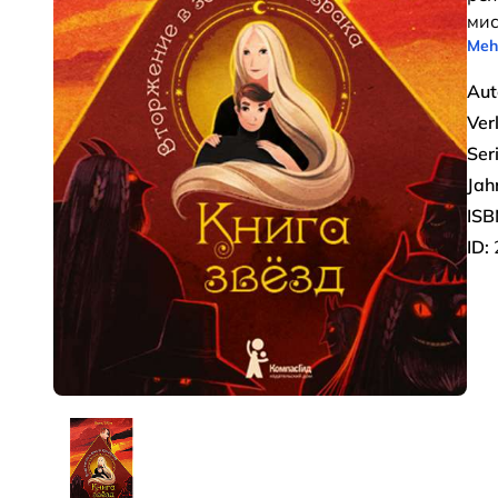
мис
Meh
Aut
Ver
Seri
Jah
ISB
ID: