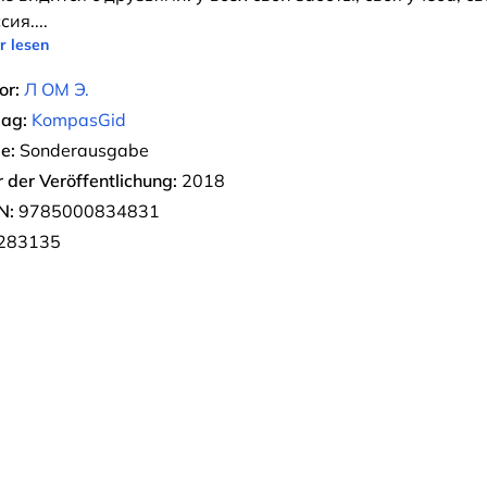
сия.
...
r lesen
or:
Л ОМ Э.
lag:
KompasGid
e:
Sonderausgabe
r der Veröffentlichung:
2018
N:
9785000834831
283135