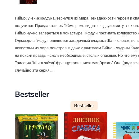
Гиймо, ученик колдуна, вернулся из Мира Ненадёжности героем и спа
получится. Правда, теперь Гиймо реже видится с друзьями: у всех св
Гиймо нужно запереться в монастыре Гифду и постигать колдовство 
Однажды в Гифду появляется загадочный владыка Ша - человек, неп
новостями из мира монстров, и даже с учителем Гиймо - мудрым Ка
на поиски правды - сколь необходимые, столь и опасные. Но что ему
Трилогия "Книга звёзд" французского писателя Эрика Л'Ома (родил
случайно эта серия...
Bestseller
Bestseller