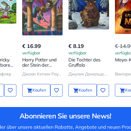
€ 16.99
€ 8.19
€ 14.
verfügbar
verfügbar
verfügba
ricky.
Harry Potter und
Die Tochter des
Maya-K
rbare
der Stein der
Gruffalo
Weisen
ффлер
Джоан Кэтлин Роулинг
Джулия Дональдсон
Виктори
Kaufen
Kaufen
Ka
Abonnieren Sie unsere News!
 der über unsere aktuellen Rabatte, Angebote und neuen Prod