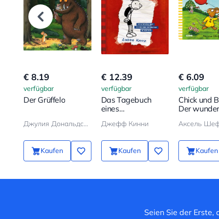
€ 8.19
€ 12.39
€ 6.09
verfügbar
verfügbar
verfügbar
Der Grüffelo
Das Tagebuch
Chick und B
eines
Der wunde
Schwächlings
Ballon
Джулия Дональдсон, Аксель Шеффлер
Джефф Кинни
Аксель Ше
Kaufen
Kaufen
Kaufen
Seien Sie der Erste,