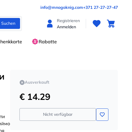
info@mnogoknig.com
+371 27-27-27-47
Registrieren
Suchen
Anmelden
henkkarte
Rabatte
и
Ausverkauft
€ 14.29
Nicht verfügbar
йти
иймо
оя