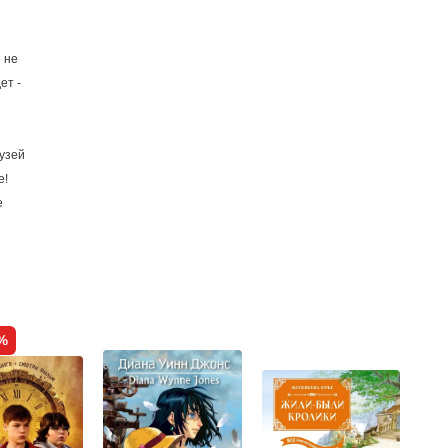
 не
ет -
узей
е!
е
%