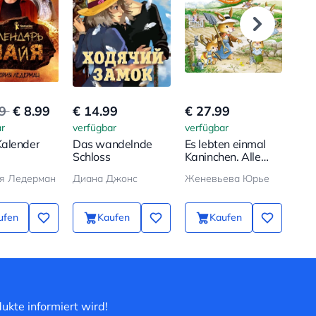
99
€ 8.99
€ 14.99
€ 27.99
€ 8
r
verfügbar
verfügbar
verf
alender
Das wandelnde
Es lebten einmal
Ich
Schloss
Kaninchen. Alle
Abenteuer in einem
я Ледерман
Диана Джонс
Женевьева Юрье
Band
ufen
Kaufen
Kaufen
ukte informiert wird!