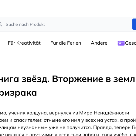
arch
Für Kreativität
Für die Ferien
Andere
Gesc
нига звёзд. Вторжение в земл
ризрака
мо, ученик колдуна, вернулся из Мира Ненадёжности
оем и спасителем: отныне его имя у всех на устах, а про
улицам неузнанным уже не получится. Правда, теперь Г
е видится с друзьями: у всех свои заботы, своя учёба, св