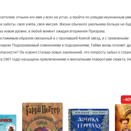
сителем: отныне его имя у всех на устах, а пройти по улицам неузнанным уже
ои заботы, своя учёба, своя миссия. Жизни обычного школьника больше не буд
на новом уровне, в любой момент ожидая вторжения Призрака.
остижимым образом связанный и с пропавшей Книгой звёзд, и с тревожными
дехаром. Подогреваемый сомнениями и подозрениями, Гиймо вновь позовёт др
 опасности? Он освоил столько новых заклинаний, что попросту забыл о страх
ся в 1967 году) насыщена приключениями и внезапными поворотами сюжета. Н
-40