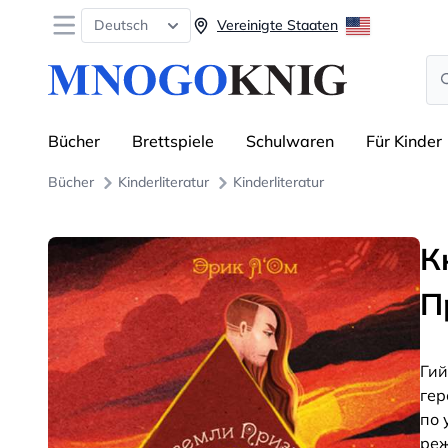
Open menu
Deutsch
Vereinigte Staaten
Se
Bücher
Brettspiele
Schulwaren
Für Kinder
Bücher
Kinderliteratur
Kinderliteratur
К
П
Гий
гер
по 
реж