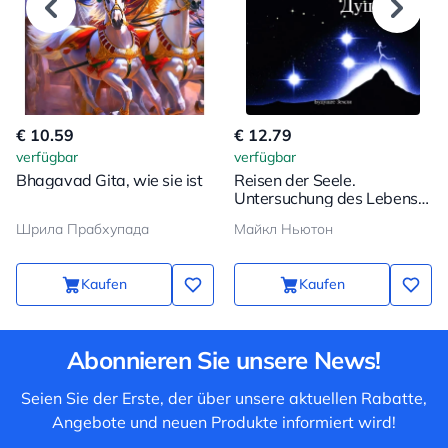
€ 10.59
€ 12.79
verfügbar
verfügbar
Bhagavad Gita, wie sie ist
Reisen der Seele.
Untersuchung des Lebens
nach dem Leben
Шрила Прабхупада
Майкл Ньютон
Kaufen
Kaufen
Abonnieren Sie unsere News!
Seien Sie der Erste, der über unsere aktuellen Rabatte,
Angebote und neuen Produkte informiert wird!