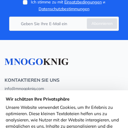
Ich stimme zu mit
Einsatzbedingungen
и
Datenschutzbestimmungen
Abonnieren
KONTAKTIEREN SIE UNS
info@mnogoknig.com
+371 27-27-27-47
(08:00 – 20:00 UTC+2)
Wir schätzen Ihre Privatsphäre
Rīga, Augusta Deglava 69d, LV-1082
Unsere Website verwendet Cookies, um Ihr Erlebnis zu
optimieren. Diese kleinen Textdateien helfen uns zu
Über uns
Privacy Policy
analysieren, wie Nutzer mit der Website interagieren, und
ermöglichen es uns, Inhalte zu personalisieren und die