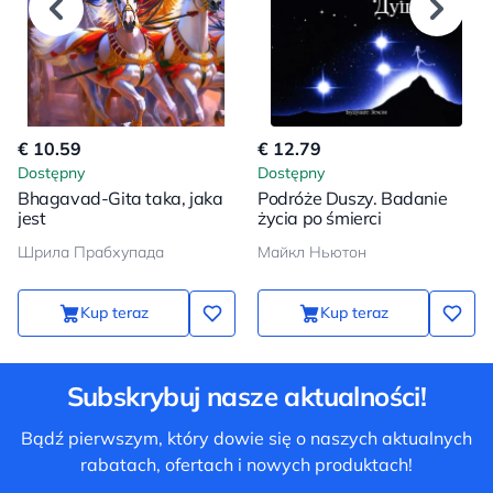
€ 10.59
€ 12.79
Dostępny
Dostępny
Bhagavad-Gita taka, jaka
Podróże Duszy. Badanie
jest
życia po śmierci
Шрила Прабхупада
Майкл Ньютон
Kup teraz
Kup teraz
Subskrybuj nasze aktualności!
Bądź pierwszym, który dowie się o naszych aktualnych
rabatach, ofertach i nowych produktach!