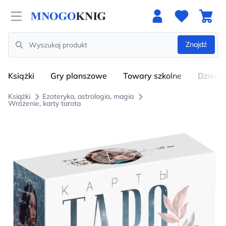
Open menu
Znajdź
Search
Książki
Gry planszowe
Towary szkolne
Dzieci
Książki
Ezoteryka, astrologia, magia
Wróżenie, karty tarota