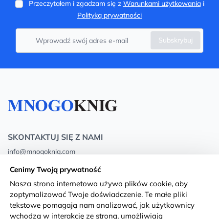
Przeczytałem i zgadzam się z
Warunkami użytkowania
i
Polityką prywatności
Subskrybuj
SKONTAKTUJ SIĘ Z NAMI
info@mnogoknig.com
+371 27-27-27-47
(08:00 – 20:00 UTC+2)
Cenimy Twoją prywatność
Rīga, Augusta Deglava 69d, LV-1082
Nasza strona internetowa używa plików cookie, aby
zoptymalizować Twoje doświadczenie. Te małe pliki
O nas
Privacy Policy
tekstowe pomagają nam analizować, jak użytkownicy
wchodzą w interakcję ze stroną, umożliwiają