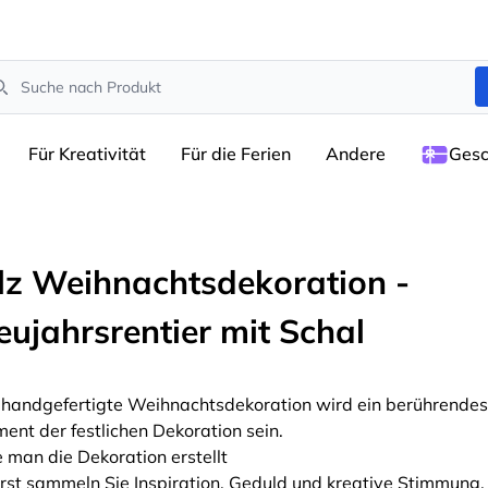
arch
Für Kreativität
Für die Ferien
Andere
Gesc
ilz Weihnachtsdekoration -
eujahrsrentier mit Schal
 handgefertigte Weihnachtsdekoration wird ein berührendes
ment der festlichen Dekoration sein.
 man die Dekoration erstellt
rst sammeln Sie Inspiration, Geduld und kreative Stimmung.