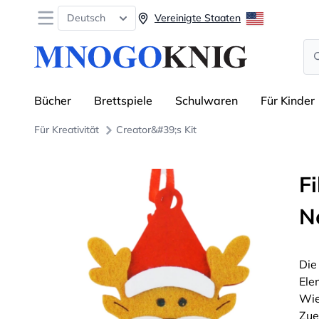
Open menu
Deutsch
Vereinigte Staaten
Se
Bücher
Brettspiele
Schulwaren
Für Kinder
Für Kreativität
Creator&#39;s Kit
F
N
Die
Ele
Wie
Zue