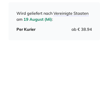
Wird geliefert nach
Vereinigte Staaten
am
19 August (Mi)
:
Per Kurier
ab € 38.94