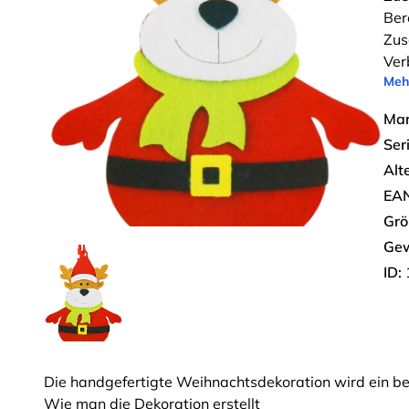
Ber
Zus
Ver
Meh
Mar
Seri
Alt
EAN
Grö
Gew
ID:
Die handgefertigte Weihnachtsdekoration wird ein ber
Wie man die Dekoration erstellt