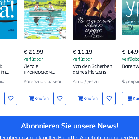
€ 21.99
€ 11.19
€ 14.9
verfügbar
verfügbar
verfügba
:
Лето в
Von den Scherben
Bärenw
 im
пионерском
deines Herzens
ionslager
галстуке
нкл
Катерина Сильванова, Елена Малисова
Анна Джейн
Фредри
Kaufen
Kaufen
Ka
Abonnieren Sie unsere News!
 der über unsere aktuellen Rabatte, Angebote und neuen Prod