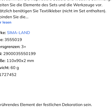
eiten Sie die Elemente des Sets und die Werkzeuge vor.
ätzlich benötigen Sie Textilkleber (nicht im Set enthalten).
binden Sie die
...
r lesen
ke:
SIMA-LAND
e:
3555019
ersgrenzen:
3+
:
2900035550199
ße:
110х90х2 mm
icht:
60 g
1727452
ührendes Element der festlichen Dekoration sein.