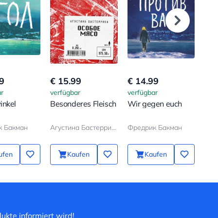
9
€ 15.99
€ 14.99
€ 5
r
verfügbar
verfügbar
verf
inkel
Besonderes Fleisch
Wir gegen euch
Das
man
Zivi
к Бакман
Агустина Бастеррика
Фредрик Бакман
Gru
ersc
ufen
Kaufen
Kaufen
ukte informiert wird!