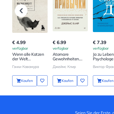
€ 4.99
€ 6.99
€ 7.39
verfügbar
verfügbar
verfügbar
Wenn alle Katzen
Atomare
Ja zu Leben!
der Welt
Gewohnheiten.
Psychologe
verschwinden
Wie man gute
Konzentrat
Гэнки Кавамура
Джеймс Клир
Виктор Фра
Gewohnheiten
erwirbt und
schlechte loswird
Kaufen
Kaufen
Kaufen
Seien Sie der Erste,