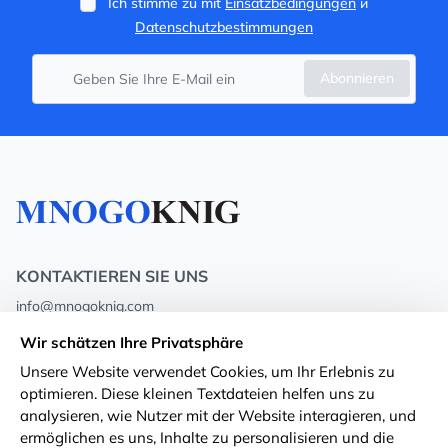
Ich stimme zu mit
Einsatzbedingungen
и
Datenschutzbestimmungen
Abonnieren
KONTAKTIEREN SIE UNS
info@mnogoknig.com
+371 27-27-27-47
(08:00 – 20:00 UTC+2)
Wir schätzen Ihre Privatsphäre
Rīga, Augusta Deglava 69d, LV-1082
Unsere Website verwendet Cookies, um Ihr Erlebnis zu
optimieren. Diese kleinen Textdateien helfen uns zu
Über uns
Privacy Policy
analysieren, wie Nutzer mit der Website interagieren, und
ermöglichen es uns, Inhalte zu personalisieren und die
Geschäfte
Geschäftsbedingungen