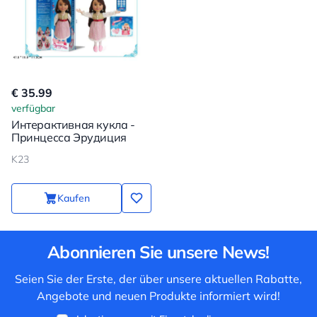
€ 35.99
verfügbar
Интерактивная кукла -
Принцесса Эрудиция
K23
Kaufen
Abonnieren Sie unsere News!
Seien Sie der Erste, der über unsere aktuellen Rabatte,
Angebote und neuen Produkte informiert wird!