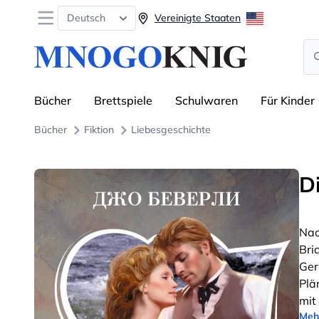
Open menu
Deutsch
Vereinigte Staaten
Se
Bücher
Brettspiele
Schulwaren
Für Kinder
Bücher
Fiktion
Liebesgeschichte
D
Nac
Bri
Ger
Plä
mit
Meh