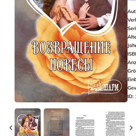
Aut
Ver
Seri
Alt
Jah
ISB
Anz
Grö
Ein
Gew
ID: