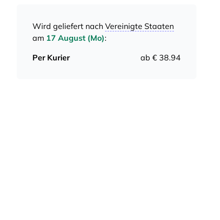
Wird geliefert nach
Vereinigte Staaten
am
17 August (Mo)
:
Per Kurier
ab € 38.94