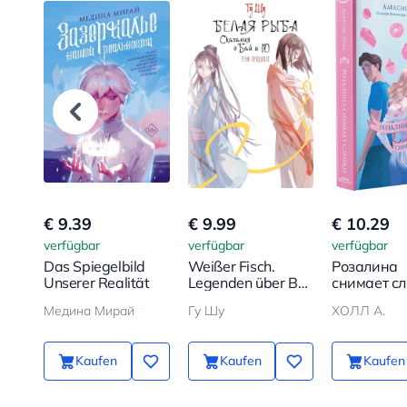
€ 9.39
€ 9.99
€ 10.29
verfügbar
verfügbar
verfügbar
Das Spiegelbild
Weißer Fisch.
Розалина
Unserer Realität
Legenden über Bai
снимает с
und Yu. Schatten
Медина Мирай
Гу Шу
ХОЛЛ А.
der Vergangenheit
Kaufen
Kaufen
Kaufen