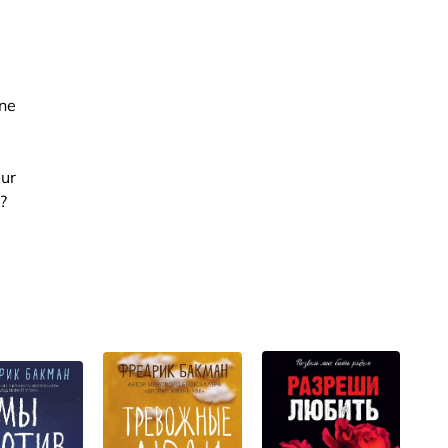
ine
Nur
?