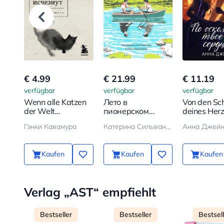
€ 4.99
€ 21.99
€ 11.19
verfügbar
verfügbar
verfügbar
Wenn alle Katzen
Лето в
Von den Sc
der Welt
пионерском
deines Her
verschwinden
галстуке
Гэнки Кавамура
Катерина Сильванова, Елена Малисова
Анна Джей
Kaufen
Kaufen
Kaufen
Verlag „AST“ empfiehlt
Bestseller
Bestseller
Bestsel