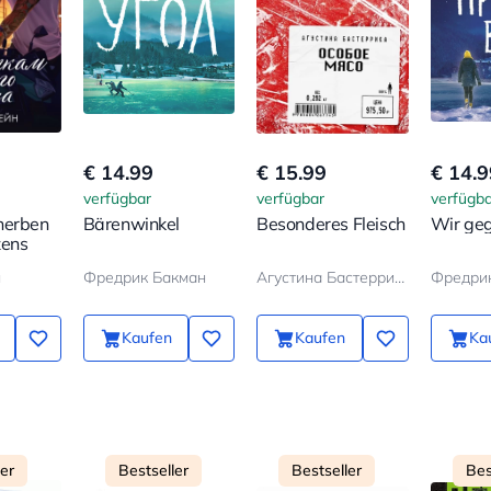
€ 14.99
€ 15.99
€ 14.9
verfügbar
verfügbar
verfügba
herben
Bärenwinkel
Besonderes Fleisch
Wir ge
zens
н
Фредрик Бакман
Агустина Бастеррика
Фредри
Kaufen
Kaufen
Ka
ler
Bestseller
Bestseller
Bes