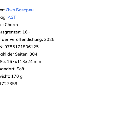
or:
Джо Беверли
lag:
AST
e:
Charm
ersgrenzen:
16+
r der Veröffentlichung:
2025
N:
9785171806125
ahl der Seiten:
384
ße:
167х113х24 mm
bandart:
Soft
icht:
170 g
1727359