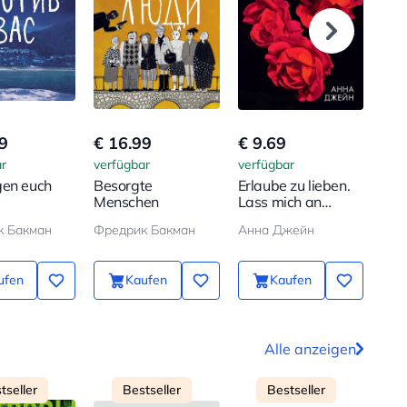
9
€ 16.99
€ 9.69
€ 1
r
verfügbar
verfügbar
verf
gen euch
Besorgte
Erlaube zu lieben.
Gro
Menschen
Lass mich an
stil
deiner Seite sein
к Бакман
Фредрик Бакман
Анна Джейн
Нас
ufen
Kaufen
Kaufen
Alle anzeigen
tseller
Bestseller
Bestseller