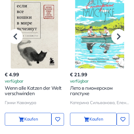
€ 4.99
€ 21.99
verfügbar
verfügbar
Wenn alle Katzen der Welt
Лето в пионерском
verschwinden
галстуке
Гэнки Кавамура
Катерина Сильванова, Елена Малисова
Kaufen
Kaufen