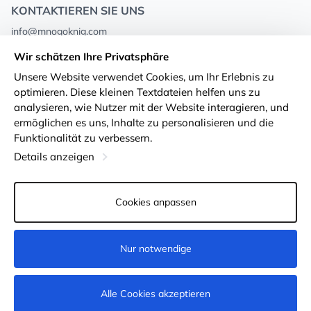
KONTAKTIEREN SIE UNS
info@mnogoknig.com
+371 27-27-27-47
(08:00 – 20:00 UTC+2)
Wir schätzen Ihre Privatsphäre
Rīga, Augusta Deglava 69d, LV-1082
Unsere Website verwendet Cookies, um Ihr Erlebnis zu
optimieren. Diese kleinen Textdateien helfen uns zu
Über uns
Privacy Policy
analysieren, wie Nutzer mit der Website interagieren, und
ermöglichen es uns, Inhalte zu personalisieren und die
Geschäfte
Geschäftsbedingungen
Funktionalität zu verbessern.
Lieferung und Zahlung
Erklärung zur Barrierefreiheit
Details anzeigen
Treuekarten
Rückgabe von Waren
Cookies anpassen
Für Großhandelskunden
Cookie-Einstellungen
Nur notwendige
Nicht verfügbar
Alle Cookies akzeptieren
© 2011-2026
MNOGOKNIG
. All Rights Reserved.