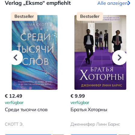
Verlag „Eksmo“ empfiehlt
Alle anzeigen
Bestseller
Bestseller
€ 12.49
€ 9.99
verfügbar
verfügbar
Среди тысячи слов
Братья Хоторны
СКОТТ Э.
Дженнифер Линн Барнс