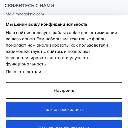
СВЯЖИТЕСЬ С НАМИ
info@mnogoknig.com
+371 27-27-27-47
(08:00 – 20:00 UTC+2)
Мы ценим вашу конфиденциальность
Rīga, Augusta Deglava 69d, LV-1082
Наш сайт использует файлы cookie для оптимизации
вашего опыта. Эти небольшие текстовые файлы
О нас
Политика
помогают нам анализировать, как пользователи
конфиденциальности
взаимодействуют с сайтом, и позволяют
Магазины
персонализировать контент и улучшать
Условия использования
функциональность.
Доставка и оплата
Декларация о доступности
Показать детали
Карты лояльности
Возврат товара
Оптовым покупателям
Настроить
Настройки файлов cookie
Только необходимые
В корзину