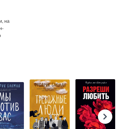
и, на
н-
о