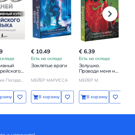
9
€ 10.49
€ 6.39
€ 9
 складе
Есть на складе
Есть на складе
Ест
сивный
Заклятые враги
Золушка.
Заз
орейского
Проводи меня на
На
для
свадьбу
Реа
Анастасия Погадаева, Чун Ин Сун
МЕЙЕР МАРИССА
МЕЙЕР М.
Мед
ающих
орзину
В корзину
В корзину
ях и новинках!