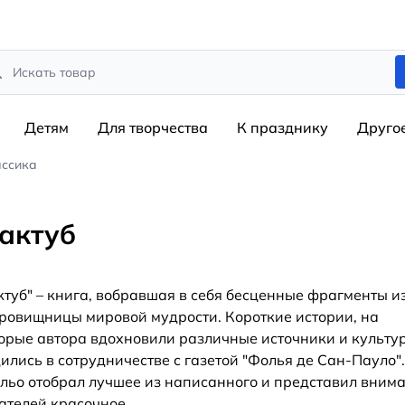
rch
Детям
Для творчества
К празднику
Друго
ассика
актуб
туб" – книга, вобравшая в себя бесценные фрагменты и
ровищницы мировой мудрости. Короткие истории, на
орые автора вдохновили различные источники и культу
ились в сотрудничестве с газетой "Фолья де Сан-Пауло".
льо отобрал лучшее из написанного и представил вним
ателей красочное
...