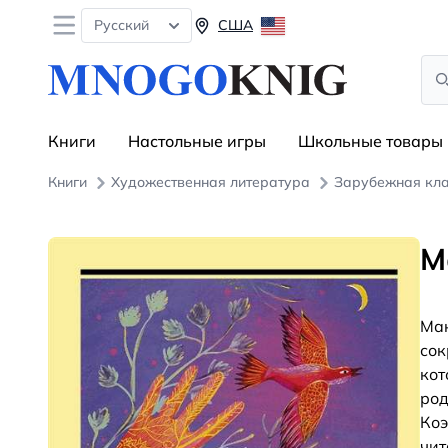
Open menu
Русский
США
Sea
Книги
Настольные игры
Школьные товары
Книги
Художественная литература
Зарубежная кл
М
Мак
сок
кот
род
Коэ
чит