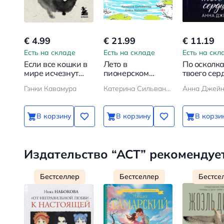
€ 4.99
€ 21.99
€ 11.19
Есть на складе
Есть на складе
Есть на скл
Если все кошки в
Лето в
По осколк
мире исчезнут
пионерском
твоего сер
покет
галстуке
Гэнки Кавамура
Катерина Сильванова, Елена Малисова
Анна Джей
В корзину
В корзину
В корзи
Издательство “АСТ” рекомендуе
Бестселлер
Бестселлер
Бестсе