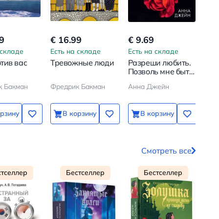
9
€ 16.99
€ 9.69
€ 1
 складе
Есть на складе
Есть на складе
Ест
тив вас
Тревожные люди
Разреши любить.
Баб
Позволь мне быть
сид
рядом
к Бакман
Фредрик Бакман
Анна Джейн
Нас
орзину
В корзину
В корзину
Смотреть все
стселлер
Бестселлер
Бестселлер