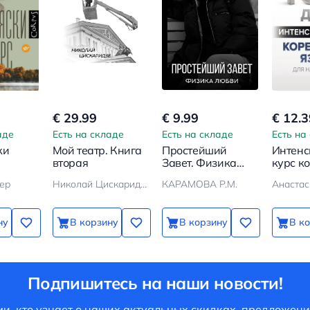
€ 29.99
€ 9.99
€ 12.3
аде
Есть на складе
Есть на складе
Есть на
ки
Мой театр. Книга
Простейший
Интен
вторая
Завет. Физика
курс к
любви
языка 
ер
Николай Цискаридзе
КАРАМОВА Р.М.
начин
ну
В корзину
В корзину
В к
Подпишитесь на наши новости!
и, кто узнает о наших актуальных скидках, предложени