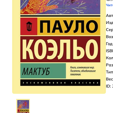
Чит
Авт
Изд
Сер
Воз
Год
ISB
Кол
Раз
Тип
Вес
ID: