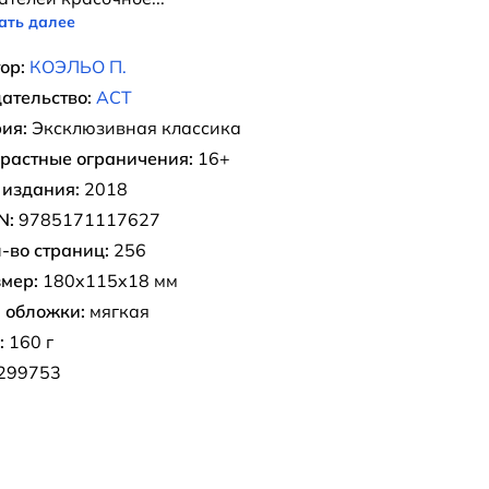
ать далее
ор:
КОЭЛЬО П.
ательство:
АСТ
ия:
Эксклюзивная классика
растные ограничения:
16+
 издания:
2018
N:
9785171117627
-во страниц:
256
мер:
180x115x18 мм
 обложки:
мягкая
:
160 г
299753