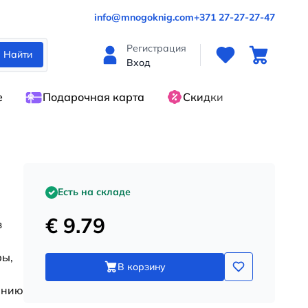
info@mnogoknig.com
+371 27-27-27-47
Регистрация
Найти
Вход
е
Подарочная карта
Скидки
Есть на складе
€ 9.79
з
ры,
В корзину
анию