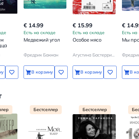
€ 14.99
€ 15.99
€ 14.9
аде
Есть на складе
Есть на складе
Есть на
ам
Медвежий угол
Особое мясо
Мы про
дца
н
Фредрик Бакман
Агустина Бастеррика
Фредри
ну
В корзину
В корзину
В к
т
ллер
Бестселлер
Бестселлер
Бе