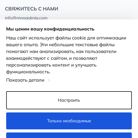
СВЯЖИТЕСЬ С НАМИ
info@mnogoknig.com
+371 27-27-27-47
(08:00 – 20:00 UTC+2)
Мы ценим вашу конфиденциальность
Rīga, Augusta Deglava 69d, LV-1082
Наш сайт использует файлы cookie для оптимизации
вашего опыта. Эти небольшие текстовые файлы
О нас
Политика
помогают нам анализировать, как пользователи
конфиденциальности
взаимодействуют с сайтом, и позволяют
Магазины
персонализировать контент и улучшать
Условия использования
функциональность.
Доставка и оплата
Декларация о доступности
Показать детали
Карты лояльности
Возврат товара
Оптовым покупателям
Настроить
Настройки файлов cookie
Только необходимые