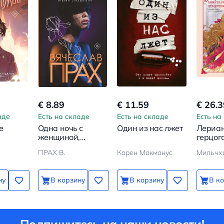
€ 8.89
€ 11.59
€ 26.3
аде
Есть на складе
Есть на складе
Есть на
е
Одна ночь с
Один из нас лжет
Лериан
женщиной,
герцог
которая меня
контрак
ПРАХ В.
Карен Макманус
Мильчх
любила
ну
В корзину
В корзину
В к