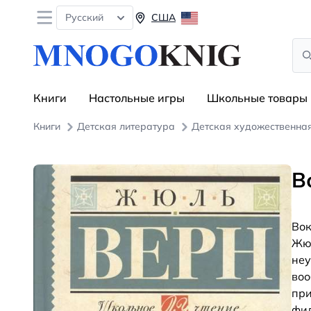
Open menu
Русский
США
Sea
Книги
Настольные игры
Школьные товары
Книги
Детская литература
Детская художественна
В
Вок
Жюл
неу
воо
при
фил