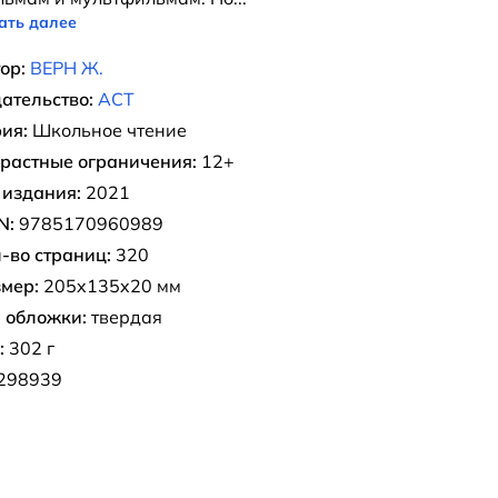
ать далее
ор:
ВЕРН Ж.
ательство:
АСТ
ия:
Школьное чтение
растные ограничения:
12+
 издания:
2021
N:
9785170960989
-во страниц:
320
мер:
205x135x20 мм
 обложки:
твердая
:
302 г
298939