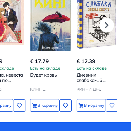
9
€ 17.79
€ 12.39
€ 1
 складе
Есть на складе
Есть на складе
Ест
а, невеста
Будет кровь
Дневник
Кра
а по
слабака-16.
ту. Том 1
Звезда спорта
а
КИНГ С.
КИННИ ДЖ.
Оли
орзину
В корзину
В корзину