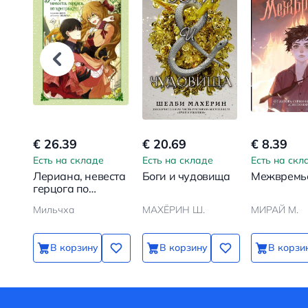
€ 26.39
€ 20.69
€ 8.39
Есть на складе
Есть на складе
Есть на скл
Лериана, невеста
Боги и чудовища
Межвремь
герцога по
контракту. Том 2
Мильчха
МАХЁРИН Ш.
МИРАЙ М.
В корзину
В корзину
В корзи