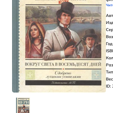
Чит
Авт
Изд
Сер
Воз
Год
ISB
Кол
Раз
Тип
Вес
ID: