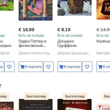
€ 16.99
€ 8.19
€ 14.
аде
Есть на складе
Есть на складе
Есть на
и.
Гарри Поттер и
Дочурка
Календ
 шарик
филосовский
Груффало
камень
ффлер
Джоан Кэтлин Роулинг
Джулия Дональдсон
Виктори
ну
В корзину
В корзину
В к
т
ллер
Бестселлер
Бестселлер
Бе