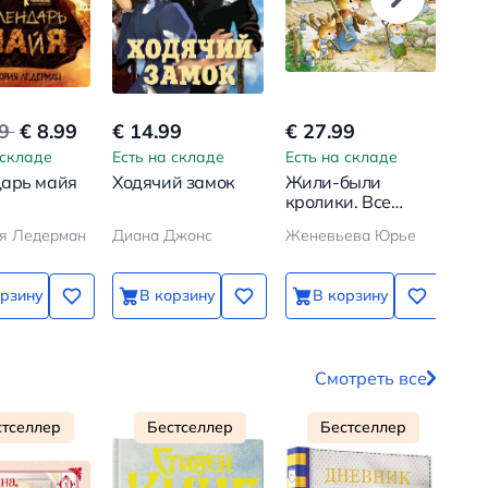
99
€ 8.99
€ 14.99
€ 27.99
€ 8
 складе
Есть на складе
Есть на складе
Ест
арь майя
Ходячий замок
Жили-были
Хоч
кролики. Все
приключения в
я Ледерман
Диана Джонс
Женевьева Юрье
одном томе
орзину
В корзину
В корзину
Смотреть все
стселлер
Бестселлер
Бестселлер