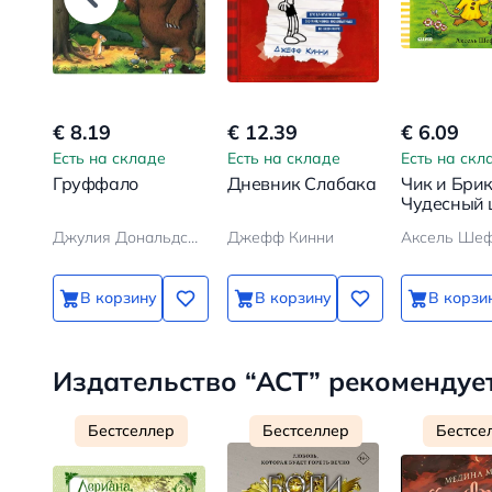
€ 8.19
€ 12.39
€ 6.09
Есть на складе
Есть на складе
Есть на скл
Груффало
Дневник Слабака
Чик и Брик
Чудесный
Джулия Дональдсон, Аксель Шеффлер
Джефф Кинни
Аксель Ше
В корзину
В корзину
В корзи
Издательство “АСТ” рекомендуе
Бестселлер
Бестселлер
Бестсе