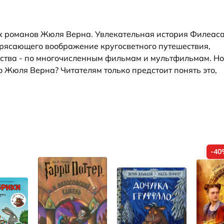
ших романов Жюля Верна. Увлекательная история Филеас
трясающего воображение кругосветного путешествия,
тства - по многочисленным фильмам и мультфильмам. Но
 Жюля Верна? Читателям только предстоит понять это,
-40