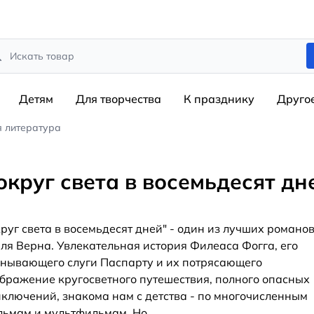
rch
Детям
Для творчества
К празднику
Друго
я литература
округ света в восемьдесят дн
руг света в восемьдесят дней" - один из лучших романо
я Верна. Увлекательная история Филеаса Фогга, его
нывающего слуги Паспарту и их потрясающего
бражение кругосветного путешествия, полного опасных
ключений, знакома нам с детства - по многочисленным
ьмам и мультфильмам. Но
...