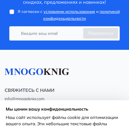
скидках, предложениях и новинках!
Я согласен с
условиями использования
и
политикой
конфиденциальности
Подписаться
СВЯЖИТЕСЬ С НАМИ
info@mnogoknig.com
+371 27-27-27-47
(08:00 – 20:00 UTC+2)
Мы ценим вашу конфиденциальность
Rīga, Augusta Deglava 69d, LV-1082
Наш сайт использует файлы cookie для оптимизации
вашего опыта. Эти небольшие текстовые файлы
О нас
Политика