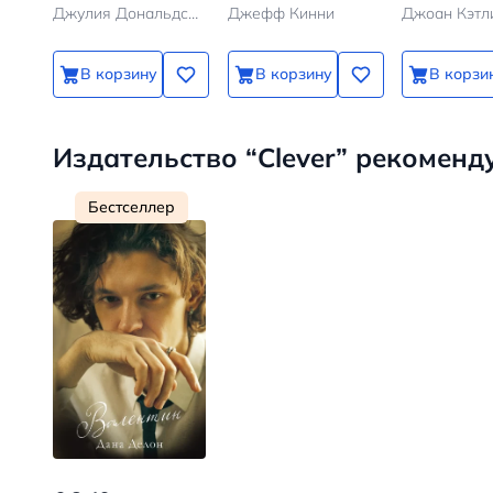
Джулия Дональдсон, Аксель Шеффлер
Джефф Кинни
В корзину
В корзину
В корзи
Издательство “Clever” рекоменд
Бестселлер