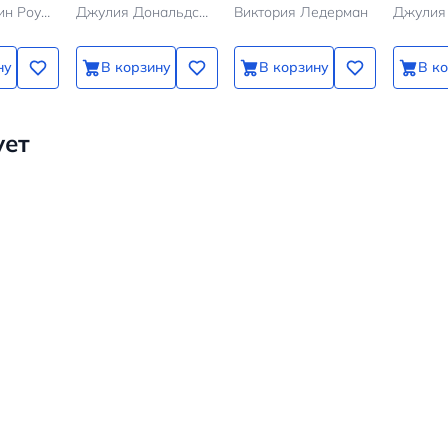
Джоан Кэтлин Роулинг
Джулия Дональдсон
Виктория Ледерман
ну
В корзину
В корзину
В к
ует