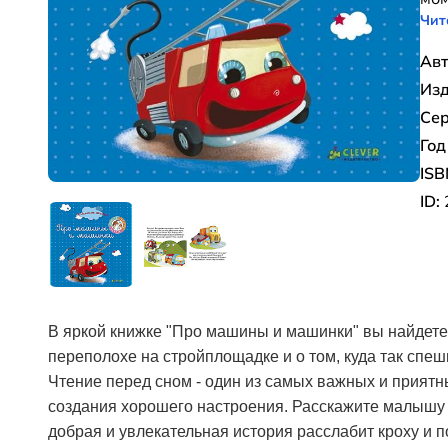
Чит
Авт
Изд
Сер
Год
ISB
ID:
В яркой книжке "Про машины и машинки" вы найдете 
переполохе на стройплощадке и о том, куда так спе
Чтение перед сном - один из самых важных и приятн
создания хорошего настроения. Расскажите малышу 
добрая и увлекательная история расслабит кроху и 