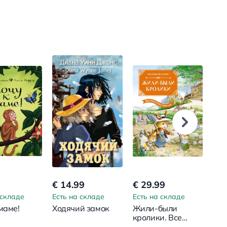
€ 14.99
€ 29.99
€ 7
 складе
Есть на складе
Есть на складе
Ест
маме!
Ходячий замок
Жили-были
Пёс
кролики. Все
Ма
приключения в