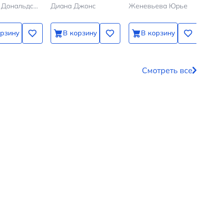
Джулия Дональдсон, Аксель Шеффлер
Диана Джонс
Женевьева Юрье
Бод
одном томе
орзину
В корзину
В корзину
Смотреть все