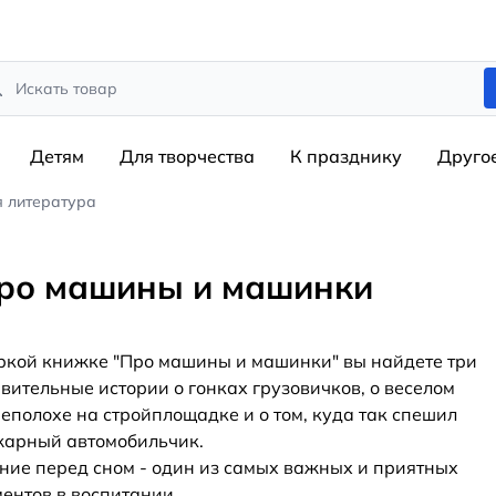
rch
Детям
Для творчества
К празднику
Друго
я литература
ро машины и машинки
ркой книжке "Про машины и машинки" вы найдете три
вительные истории о гонках грузовичков, о веселом
еполохе на стройплощадке и о том, куда так спешил
арный автомобильчик.
ние перед сном - один из самых важных и приятных
ентов в воспитании
...