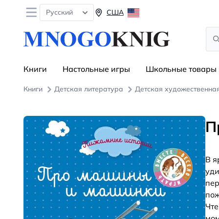
Open menu
Русский
США
Sea
Книги
Настольные игры
Школьные товары
Книги
Детская литература
Детская художественна
П
В я
уди
пер
пож
Чте
мом