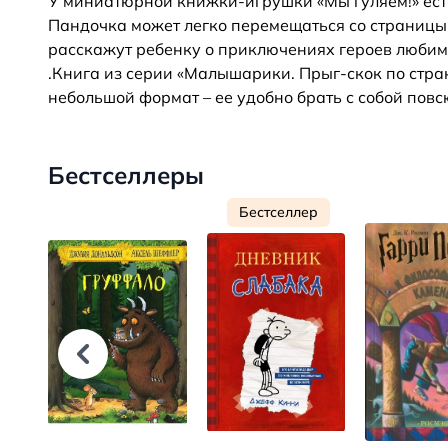
У миниатюрной книжки-игрушки «Мы гуляем!» ест
Пандочка может легко перемещаться со страницы
расскажут ребенку о приключениях героев люби
.Книга из серии «Малышарики. Прыг-скок по стра
небольшой формат – ее удобно брать с собой повсю
Бестселлеры
Бестселлер