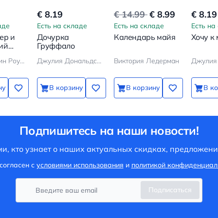
€ 8.19
€ 14.99
€ 8.99
€ 8.19
аде
Есть на складе
Есть на складе
Есть на
ер и
Дочурка
Календарь майя
Хочу к 
ий
Груффало
Джоан Кэтлин Роулинг
Джулия Дональдсон
Виктория Ледерман
ну
В корзину
В корзину
В к
Подпишитесь на наши новости!
и, кто узнает о наших актуальных скидках, предложени
согласен с
условиями использования
и
политикой конфиденциал
Подписаться