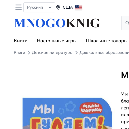
Open menu
Русский
США
Sea
Книги
Настольные игры
Школьные товары
Книги
Детская литература
Дошкольное образован
М
У м
бла
лег
илл
при
оч