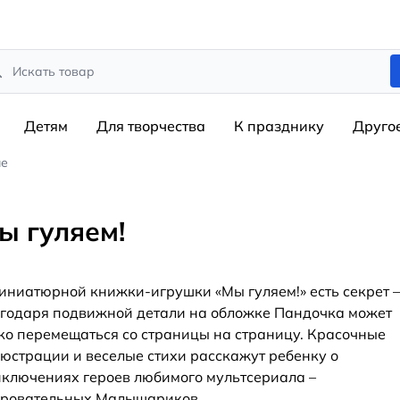
rch
Детям
Для творчества
К празднику
Друго
ие
ы гуляем!
иниатюрной книжки-игрушки «Мы гуляем!» есть секрет –
годаря подвижной детали на обложке Пандочка может
ко перемещаться со страницы на страницу. Красочные
юстрации и веселые стихи расскажут ребенку о
ключениях героев любимого мультсериала –
аровательных Малышариков.