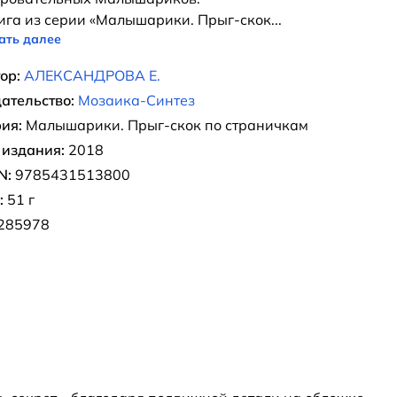
ига из серии «Малышарики. Прыг-скок
...
ать далее
ор:
АЛЕКСАНДРОВА Е.
ательство:
Мозаика-Синтез
ия:
Малышарики. Прыг-скок по страничкам
 издания:
2018
N:
9785431513800
:
51 г
285978