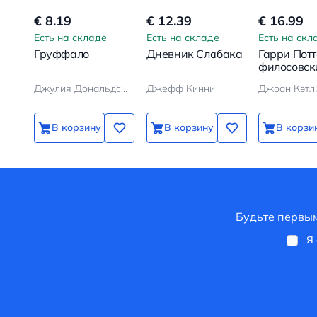
€ 8.19
€ 12.39
€ 16.99
Есть на складе
Есть на складе
Есть на скл
Груффало
Дневник Слабака
Гарри Потт
филосовск
камень
Джулия Дональдсон, Аксель Шеффлер
Джефф Кинни
В корзину
В корзину
В корзи
Будьте первым
Я 