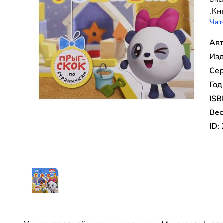
.Кн
Чит
Авт
Изд
Сер
Год
ISB
Вес
ID: