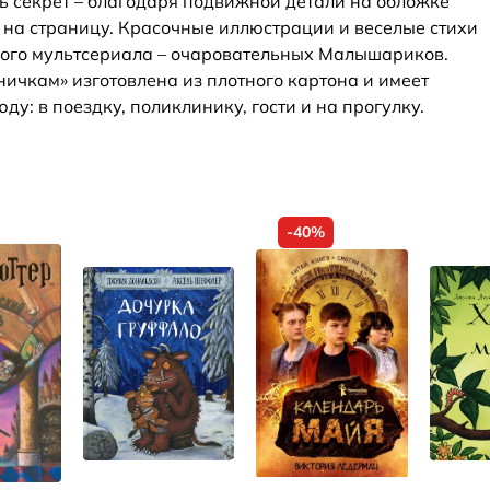
ь секрет – благодаря подвижной детали на обложке
 на страницу. Красочные иллюстрации и веселые стихи
мого мультсериала – очаровательных Малышариков.
ничкам» изготовлена из плотного картона и имеет
ду: в поездку, поликлинику, гости и на прогулку.
-40%