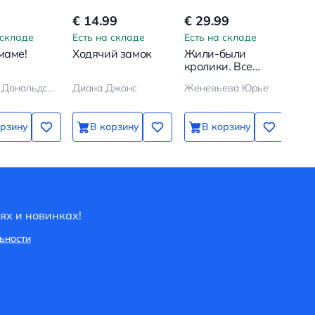
€ 14.99
€ 29.99
€ 7
 складе
Есть на складе
Есть на складе
Ест
маме!
Ходячий замок
Жили-были
Пёс
кролики. Все
Ма
приключения в
Джулия Дональдсон, Аксель Шеффлер
Диана Джонс
Женевьева Юрье
Бод
одном томе
орзину
В корзину
В корзину
ях и новинках!
ьности