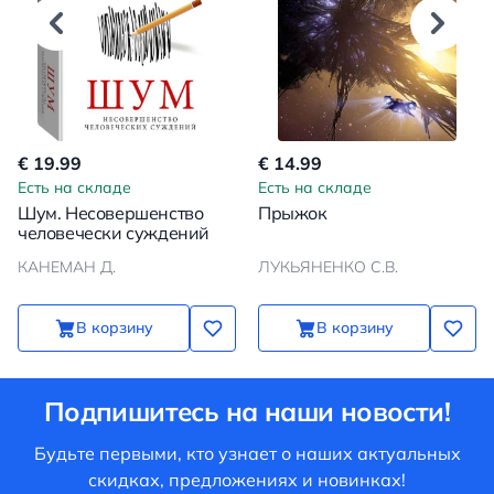
€ 19.99
€ 14.99
Есть на складе
Есть на складе
Шум. Несовершенство
Прыжок
человечески суждений
КАНЕМАН Д.
ЛУКЬЯНЕНКО С.В.
В корзину
В корзину
Подпишитесь на наши новости!
Будьте первыми, кто узнает о наших актуальных
скидках, предложениях и новинках!