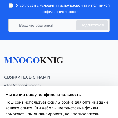
Я согласен с
условиями использования
и
политикой
конфиденциальности
Подписаться
СВЯЖИТЕСЬ С НАМИ
info@mnogoknig.com
+371 27-27-27-47
(08:00 – 20:00 UTC+2)
Мы ценим вашу конфиденциальность
Rīga, Augusta Deglava 69d, LV-1082
Наш сайт использует файлы cookie для оптимизации
вашего опыта. Эти небольшие текстовые файлы
О нас
Политика
помогают нам анализировать, как пользователи
конфиденциальности