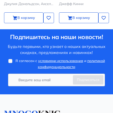
Джулия Дональдсон, Аксель Шеффлер
Джефф Кинни
В корзину
В корзину
Подпишитесь на наши новости!
Будьте первыми, кто узнает о наших актуальных
скидках, предложениях и новинках!
Я согласен с
условиями использования
и
политикой
конфиденциальности
Подписаться