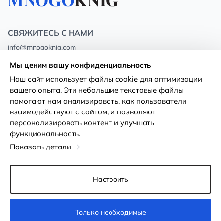
СВЯЖИТЕСЬ С НАМИ
info@mnogoknig.com
+371 27-27-27-47
(08:00 – 20:00 UTC+2)
Мы ценим вашу конфиденциальность
Rīga, Augusta Deglava 69d, LV-1082
Наш сайт использует файлы cookie для оптимизации
вашего опыта. Эти небольшие текстовые файлы
О нас
Политика
помогают нам анализировать, как пользователи
конфиденциальности
взаимодействуют с сайтом, и позволяют
Магазины
персонализировать контент и улучшать
Условия использования
функциональность.
Доставка и оплата
Декларация о доступности
Показать детали
Карты лояльности
Возврат товара
Оптовым покупателям
Настроить
Настройки файлов cookie
Только необходимые