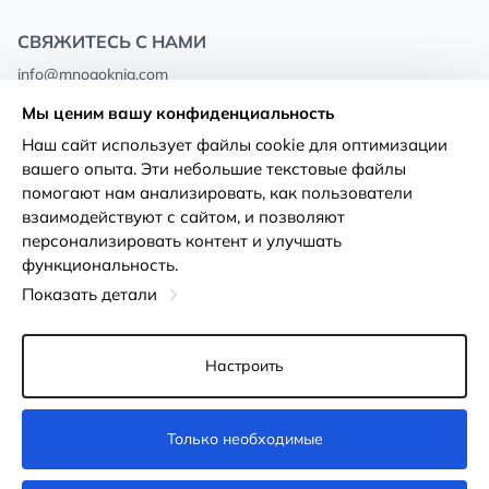
СВЯЖИТЕСЬ С НАМИ
info@mnogoknig.com
+371 27-27-27-47
(08:00 – 20:00 UTC+2)
Мы ценим вашу конфиденциальность
Rīga, Augusta Deglava 69d, LV-1082
Наш сайт использует файлы cookie для оптимизации
вашего опыта. Эти небольшие текстовые файлы
О нас
Политика
помогают нам анализировать, как пользователи
конфиденциальности
взаимодействуют с сайтом, и позволяют
Магазины
персонализировать контент и улучшать
Условия использования
функциональность.
Доставка и оплата
Декларация о доступности
Показать детали
Карты лояльности
Возврат товара
Оптовым покупателям
Настроить
Настройки файлов cookie
Только необходимые