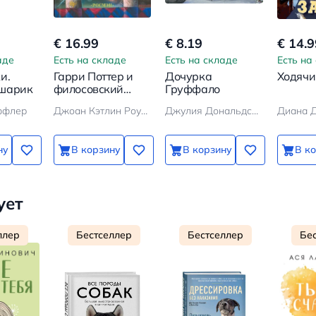
€ 16.99
€ 8.19
€ 14.9
аде
Есть на складе
Есть на складе
Есть на
и.
Гарри Поттер и
Дочурка
Ходячи
 шарик
филосовский
Груффало
камень
ффлер
Джоан Кэтлин Роулинг
Джулия Дональдсон
Диана 
ну
В корзину
В корзину
В к
ует
ллер
Бестселлер
Бестселлер
Бе