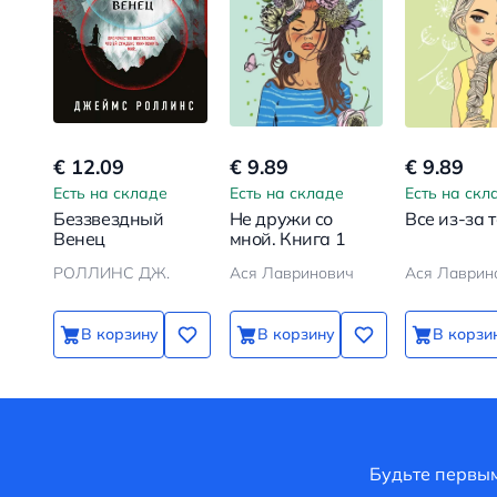
€ 12.09
€ 9.89
€ 9.89
Есть на складе
Есть на складе
Есть на скл
Беззвездный
Не дружи со
Все из-за 
Венец
мной. Книга 1
РОЛЛИНС ДЖ.
Ася Лавринович
Ася Лаврин
В корзину
В корзину
В корзи
Будьте первым