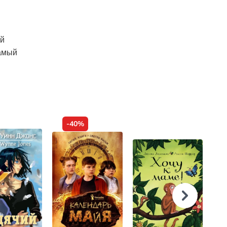
ый
самый
-40%