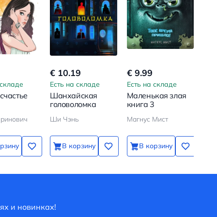
€ 10.19
€ 9.99
 складе
Есть на складе
Есть на складе
 счастье
Шанхайская
Маленькая злая
головоломка
книга 3
вринович
Ши Чэнь
Магнус Мист
орзину
В корзину
В корзину
ях и новинках!