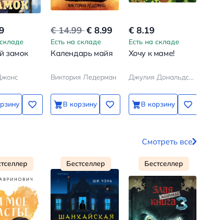
9
€ 14.99
€ 8.99
€ 8.19
€ 7
 складе
Есть на складе
Есть на складе
Ест
й замок
Календарь майя
Хочу к маме!
Пёс
Ма
Джонс
Виктория Ледерман
Джулия Дональдсон, Аксель Шеффлер
Бод
орзину
В корзину
В корзину
Смотреть все
стселлер
Бестселлер
Бестселлер