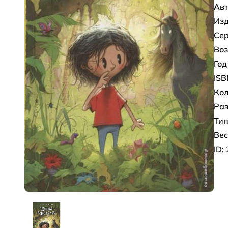
Авт
Изд
Сер
Воз
Год
ISB
Кол
Раз
Тип
Вес
ID: