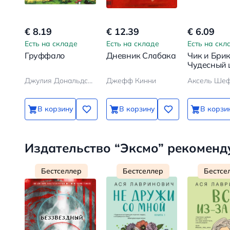
€ 8.19
€ 12.39
€ 6.09
Есть на складе
Есть на складе
Есть на скл
Груффало
Дневник Слабака
Чик и Брик
Чудесный
Джулия Дональдсон, Аксель Шеффлер
Джефф Кинни
Аксель Ше
В корзину
В корзину
В корзи
Издательство “Эксмо” рекоменд
Бестселлер
Бестселлер
Бестсе