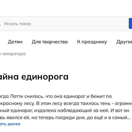
rch
Детям
Для творчества
К празднику
Друго
я литература
айна единорога
гда Лотти снилось, что она единорог и бежит по
красному лесу. В этом лесу всегда таилась тень - огром
ный единорог, издалека наблюдающий за ней. И вот он
вь явился ей, но теперь посреди дня, да ещё и в самый
...
ать далее