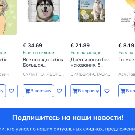
€ 34.69
€ 21.89
€ 8.19
аде
Есть на складе
Есть на складе
Есть на
тебя
Все породы собак.
Дрессировка без
Ты мое
Большая
наказания. 5
иллюстрированная
недель, которые
ович
СУЛА Г.Ю., ЯВОРСКАЯ-МИЛЕШКИНА
СИЛЬВИЯ-СТАСИЕВИЧ Д., КЕЙ Л.
Ася Ла
энциклопедия
сделают вашу
собаку лучшей в
мире
ну
В корзину
В корзину
В к
Подпишитесь на наши новости!
и, кто узнает о наших актуальных скидках, предложени