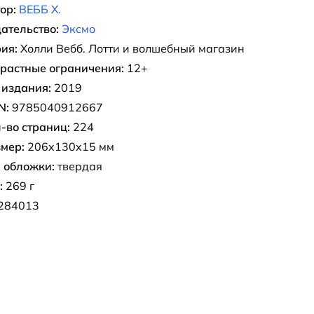
ор:
ВЕББ Х.
ательство:
Эксмо
ия:
Холли Вебб. Лотти и волшебный магазин
растные ограничения:
12+
 издания:
2019
N:
9785040912667
-во страниц:
224
мер:
206x130x15 мм
 обложки:
твердая
:
269 г
284013