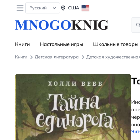
Open menu
Русский
США
Sea
Книги
Настольные игры
Школьные товары
Книги
Детская литература
Детская художественна
Т
Ино
пре
чёр
вно
Чит