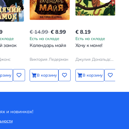
9
€ 14.99
€ 8.99
€ 8.19
€ 7
 складе
Есть на складе
Есть на складе
Ест
й замок
Календарь майя
Хочу к маме!
Пёс
Ма
Джонс
Виктория Ледерман
Джулия Дональдсон, Аксель Шеффлер
Бод
орзину
В корзину
В корзину
ях и новинках!
ьности