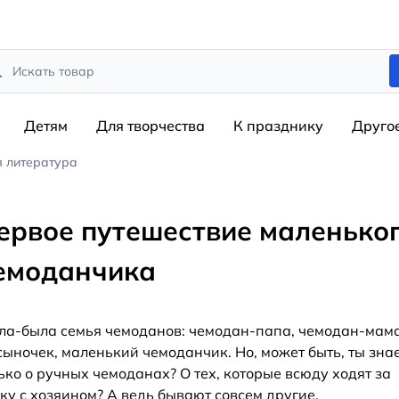
rch
Детям
Для творчества
К празднику
Друго
я литература
ервое путешествие маленько
емоданчика
а-была семья чемоданов: чемодан-папа, чемодан-мам
сыночек, маленький чемоданчик. Но, может быть, ты зна
ько о ручных чемоданах? О тех, которые всюду ходят за
ку с хозяином? А ведь бывают совсем другие,