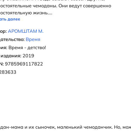
остоятельные чемоданы. Они ведут совершенно
остоятельную жизнь.
...
ать далее
ор:
АРОМШТАМ М.
ательство:
Время
ия:
Время - детство!
 издания:
2019
N:
9785969117822
283633
дан-мама и их сыночек, маленький чемоданчик. Но, мо