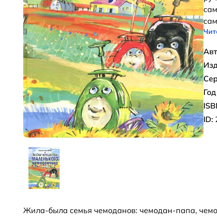
сам
сам
Чит
Авт
Изд
Сер
Год
ISB
ID:
Жила-была семья чемоданов: чемодан-папа, чемо