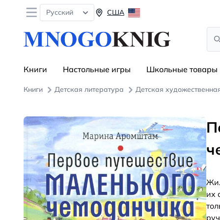
Open menu
Русский
США
Sea
Книги
Настольные игры
Школьные товары
Книги
Детская литература
Детская художественна
П
ч
Жил
их 
тол
руч