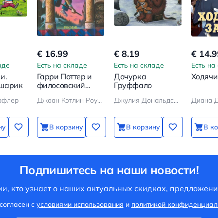
€ 16.99
€ 8.19
€ 14.9
аде
Есть на складе
Есть на складе
Есть на
и.
Гарри Поттер и
Дочурка
Ходячи
 шарик
филосовский
Груффало
камень
ффлер
Джоан Кэтлин Роулинг
Джулия Дональдсон
Диана 
ну
В корзину
В корзину
В к
Подпишитесь на наши новости!
и, кто узнает о наших актуальных скидках, предложени
согласен с
условиями использования
и
политикой конфиденциал