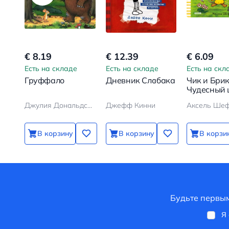
€ 8.19
€ 12.39
€ 6.09
Есть на складе
Есть на складе
Есть на скл
Груффало
Дневник Слабака
Чик и Брик
Чудесный
Джулия Дональдсон, Аксель Шеффлер
Джефф Кинни
Аксель Ше
В корзину
В корзину
В корзи
Будьте первым
Я 