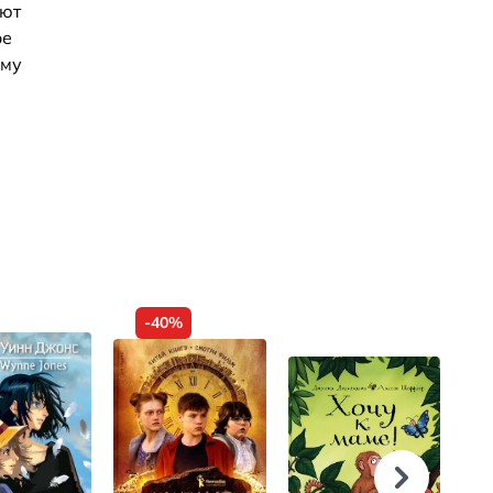
ают
ое
Ему
-40%