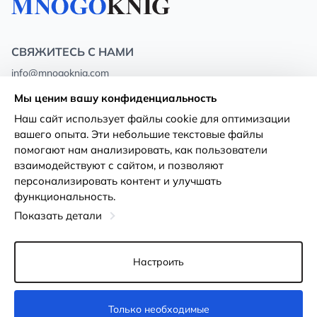
СВЯЖИТЕСЬ С НАМИ
info@mnogoknig.com
+371 27-27-27-47
(08:00 – 20:00 UTC+2)
Мы ценим вашу конфиденциальность
Rīga, Augusta Deglava 69d, LV-1082
Наш сайт использует файлы cookie для оптимизации
вашего опыта. Эти небольшие текстовые файлы
О нас
Политика
помогают нам анализировать, как пользователи
конфиденциальности
взаимодействуют с сайтом, и позволяют
Магазины
персонализировать контент и улучшать
Условия использования
функциональность.
Доставка и оплата
Декларация о доступности
Показать детали
Карты лояльности
Возврат товара
Оптовым покупателям
Настроить
Настройки файлов cookie
Только необходимые