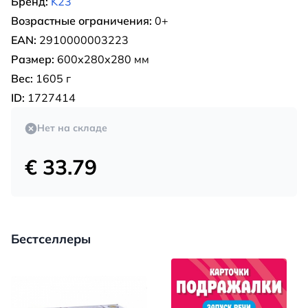
Бренд:
K23
Возрастные ограничения:
0+
EAN:
2910000003223
Размер:
600х280х280 мм
Вес:
1605 г
ID:
1727414
Нет на складе
€ 33.79
Бестселлеры