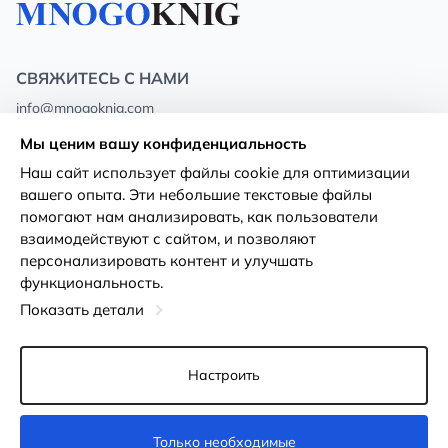
СВЯЖИТЕСЬ С НАМИ
info@mnogoknig.com
+371 27-27-27-47
(08:00 – 20:00 UTC+2)
Мы ценим вашу конфиденциальность
Rīga, Augusta Deglava 69d, LV-1082
Наш сайт использует файлы cookie для оптимизации
вашего опыта. Эти небольшие текстовые файлы
О нас
Политика
помогают нам анализировать, как пользователи
конфиденциальности
взаимодействуют с сайтом, и позволяют
Магазины
персонализировать контент и улучшать
Условия использования
функциональность.
Доставка и оплата
Декларация о доступности
Показать детали
Карты лояльности
Возврат товара
Оптовым покупателям
Настроить
Настройки файлов cookie
Только необходимые