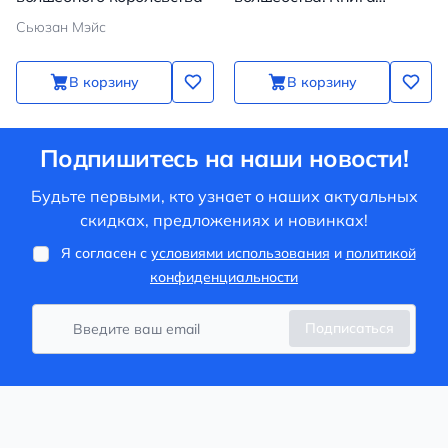
творчества и
Сьюзан Мэйс
вдохновения (Гарри)
В корзину
В корзину
Подпишитесь на наши новости!
Будьте первыми, кто узнает о наших актуальных
скидках, предложениях и новинках!
Я согласен с
условиями использования
и
политикой
конфиденциальности
Подписаться