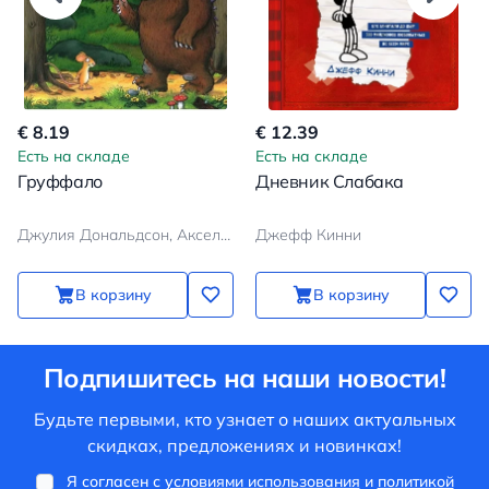
€ 8.19
€ 12.39
Есть на складе
Есть на складе
Груффало
Дневник Слабака
Джулия Дональдсон, Аксель Шеффлер
Джефф Кинни
В корзину
В корзину
Подпишитесь на наши новости!
Будьте первыми, кто узнает о наших актуальных
скидках, предложениях и новинках!
Я согласен с
условиями использования
и
политикой