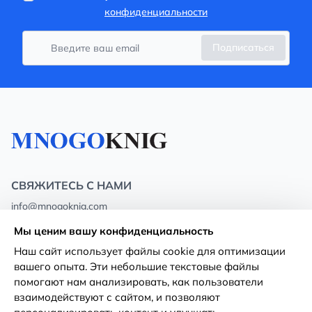
конфиденциальности
Подписаться
СВЯЖИТЕСЬ С НАМИ
info@mnogoknig.com
+371 27-27-27-47
(08:00 – 20:00 UTC+2)
Мы ценим вашу конфиденциальность
Rīga, Augusta Deglava 69d, LV-1082
Наш сайт использует файлы cookie для оптимизации
вашего опыта. Эти небольшие текстовые файлы
О нас
Политика
помогают нам анализировать, как пользователи
конфиденциальности
взаимодействуют с сайтом, и позволяют
Магазины