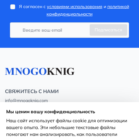
Я согласен с
условиями использования
и
политикой
конфиденциальности
Подписаться
СВЯЖИТЕСЬ С НАМИ
info@mnogoknig.com
+371 27-27-27-47
(08:00 – 20:00 UTC+2)
Мы ценим вашу конфиденциальность
Rīga, Augusta Deglava 69d, LV-1082
Наш сайт использует файлы cookie для оптимизации
вашего опыта. Эти небольшие текстовые файлы
О нас
Политика
помогают нам анализировать, как пользователи