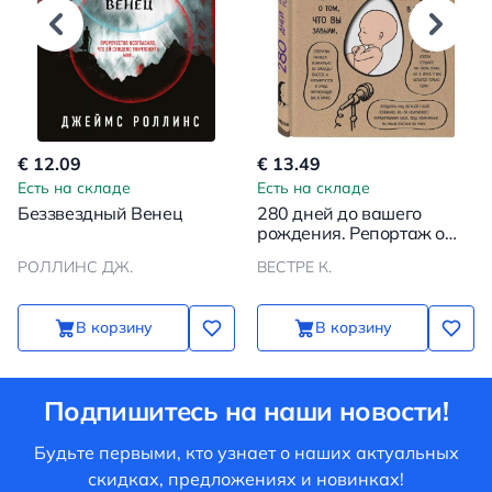
€ 12.09
€ 13.49
Есть на складе
Есть на складе
Беззвездный Венец
280 дней до вашего
рождения. Репортаж о
том, что вы забыли,
РОЛЛИНС ДЖ.
ВЕСТРЕ К.
находясь в эпицентре
событий
В корзину
В корзину
Подпишитесь на наши новости!
Будьте первыми, кто узнает о наших актуальных
скидках, предложениях и новинках!