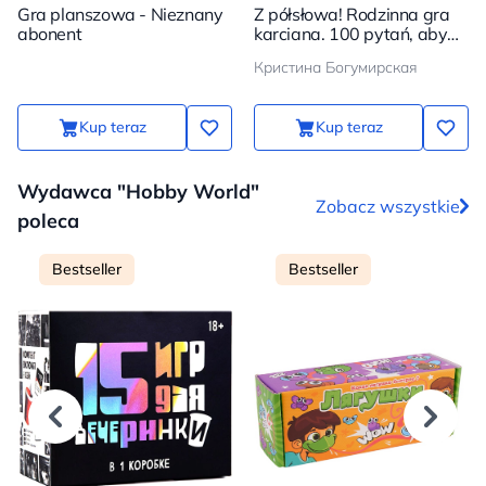
Gra planszowa - Nieznany
Z półsłowa! Rodzinna gra
abonent
karciana. 100 pytań, aby
twój dziecko stało się
Кристина Богумирская
jeszcze bliżej
Kup teraz
Kup teraz
Wydawca "Hobby World"
Zobacz wszystkie
poleca
Bestseller
Bestseller