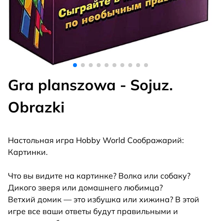
Gra planszowa - Sojuz.
Obrazki
Настольная игра Hobby World Соображарий:
Картинки.
Что вы видите на картинке? Волка или собаку?
Дикого зверя или домашнего любимца?
Ветхий домик — это избушка или хижина? В этой
игре все ваши ответы будут правильными и