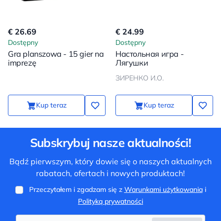
€ 26.69
€ 24.99
Dostępny
Dostępny
Gra planszowa - 15 gier na
Настольная игра -
imprezę
Лягушки
ЗИРЕНКО И.О.
Kup teraz
Kup teraz
Subskrybuj nasze aktualności!
Bądź pierwszym, który dowie się o naszych aktualnych
rabatach, ofertach i nowych produktach!
Przeczytałem i zgadzam się z
Warunkami użytkowania
i
Polityką prywatności