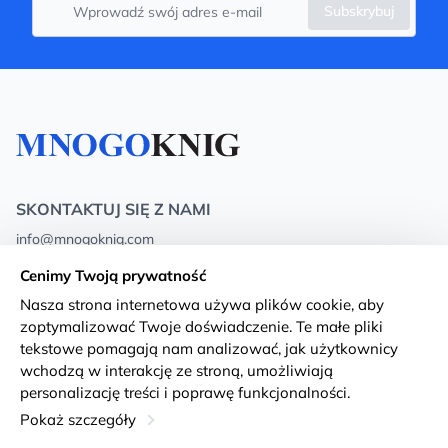
Subskrybuj
SKONTAKTUJ SIĘ Z NAMI
info@mnogoknig.com
+371 27-27-27-47
(08:00 – 20:00 UTC+2)
Cenimy Twoją prywatność
Rīga, Augusta Deglava 69d, LV-1082
Nasza strona internetowa używa plików cookie, aby
zoptymalizować Twoje doświadczenie. Te małe pliki
O nas
Privacy Policy
tekstowe pomagają nam analizować, jak użytkownicy
wchodzą w interakcję ze stroną, umożliwiają
Sklepy
Warunki i zasady
personalizację treści i poprawę funkcjonalności.
Dostawa i płatność
Deklaracja dostępności
Pokaż szczegóły