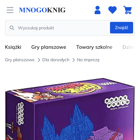
Open menu
Znajdź
Search
Książki
Gry planszowe
Towary szkolne
Dzieci
Gry planszowe
Dla dorosłych
Na imprezę