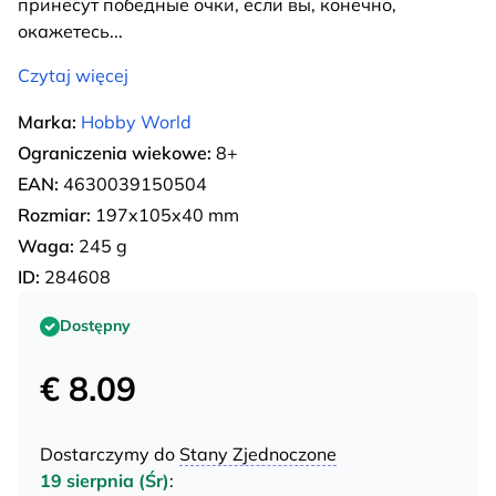
принесут победные очки, если вы, конечно,
окажетесь
...
Czytaj więcej
Marka:
Hobby World
Ograniczenia wiekowe:
8+
EAN:
4630039150504
Rozmiar:
197x105x40 mm
Waga:
245 g
ID:
284608
Dostępny
€ 8.09
Dostarczymy do
Stany Zjednoczone
19 sierpnia (Śr)
: