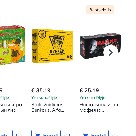
Bestseleris
9
€ 35.19
€ 25.19
€ 1
ėlyje
Yra sandėlyje
Yra sandėlyje
Yra 
ьная игра -
Stalo žaidimas -
Настольная игра -
Sta
ый лис
Bunkeris. Alfa
Мафия (с
Než
karta
пластиковыми
abo
масками)
epšelį
Į krepšelį
Į krepšelį