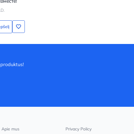
 Вместе!
.D.
epšelį
 produktus!
Apie mus
Privacy Policy