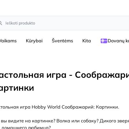
arch
Vaikams
Kūrybai
Šventėms
Kita
Dovanų ko
астольная игра - Соображари
артинки
тольная игра Hobby World Соображарий: Картинки.
 вы видите на картинке? Волка или собаку? Дикого звер
 домашнего любимца?