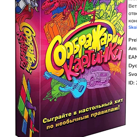
Вет
отв
кон
Skai
Pre
Amž
EAN
Dyd
Svo
ID: