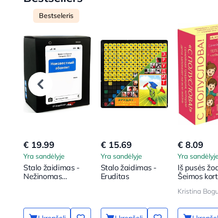
Bestseleris
€ 19.99
€ 15.69
€ 8.09
Yra sandėlyje
Yra sandėlyje
Yra sandėlyj
Stalo žaidimas -
Stalo žaidimas -
Iš pusės žod
Nežinomas
Eruditas
Šeimos kor
abonentas
žaidimas. 
Kristina Bog
klausimų, k
vaikas tapt
arčiau
Į krepšelį
Į krepšelį
Į krepšel