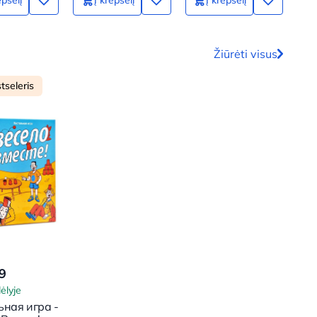
Žiūrėti visus
tseleris
9
ėlyje
ьная игра -