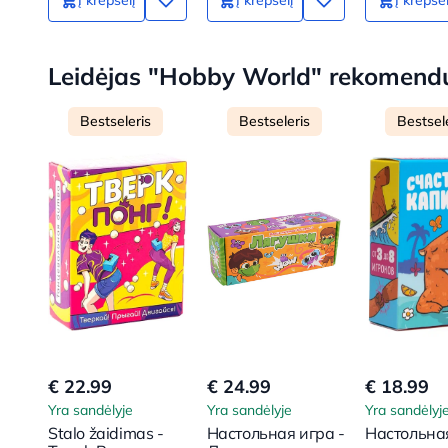
Leidėjas "Hobby World" rekomend
Bestseleris
Bestseleris
Bestsel
€ 22.99
€ 24.99
€ 18.99
Yra sandėlyje
Yra sandėlyje
Yra sandėlyj
Stalo žaidimas -
Настольная игра -
Настольна