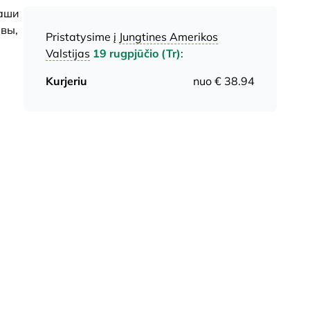
ваши
 вы,
Pristatysime į
Jungtines Amerikos
Valstijas
19 rugpjūčio (Tr)
:
Kurjeriu
nuo € 38.94