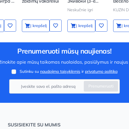
игра -
žaidimų vakarėliui
Экивоки (3-е
Весело
я
дополн. издание)
Neskučnie igri
KUZIN D
į
Į krepšelį
Į krepšelį
Į kr
Prenumeruoti mūsų naujienas!
užinokite apie mūsų taikomas nuolaidas, pasiūlymus ir naujus
Sutinku su
naudojimo taisyklėmis
ir
privatumo politika
Prenumeruoti
SUSISIEKITE SU MUMIS