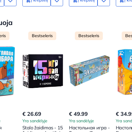
uoja
eris
Bestseleris
Bestseleris
Bes
€ 26.69
€ 49.99
€ 34.9
e
Yra sandėlyje
Yra sandėlyje
Yra sand
я
Stalo žaidimas - 15
Настольная игра -
Настол