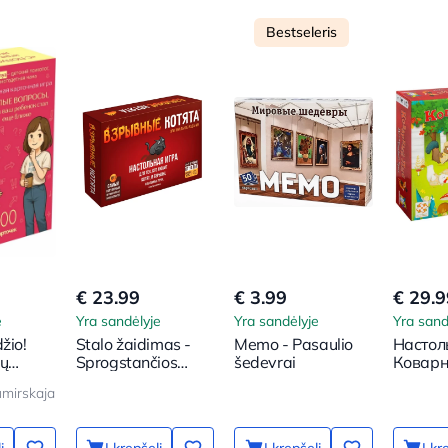
Bestseleris
€ 23.99
€ 3.99
€ 29.9
e
Yra sandėlyje
Yra sandėlyje
Yra sand
žio!
Stalo žaidimas -
Memo - Pasaulio
Настол
tų
Sprogstančios
šedevrai
Коварн
100
katės
umirskaja
ad jūsų
ų dar
į
Į krepšelį
Į krepšelį
Į kr