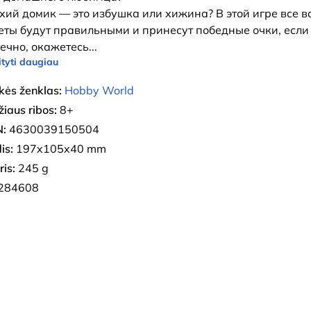
хий домик — это избушка или хижина? В этой игре все 
еты будут правильными и принесут победные очки, если
ечно, окажетесь
...
tyti daugiau
kės ženklas:
Hobby World
iaus ribos:
8+
:
4630039150504
is:
197x105x40 mm
ris:
245 g
284608