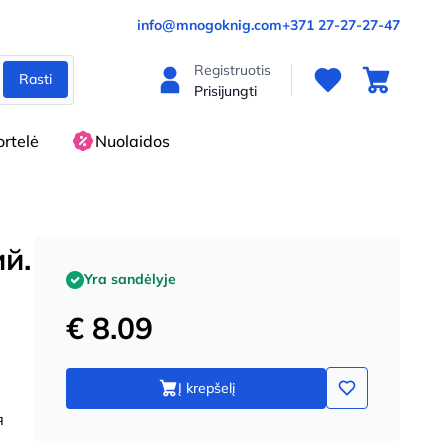
info@mnogoknig.com
+371 27-27-27-47
Registruotis
Rasti
Prisijungti
rtelė
Nuolaidos
й.
Yra sandėlyje
€ 8.09
Į krepšelį
я