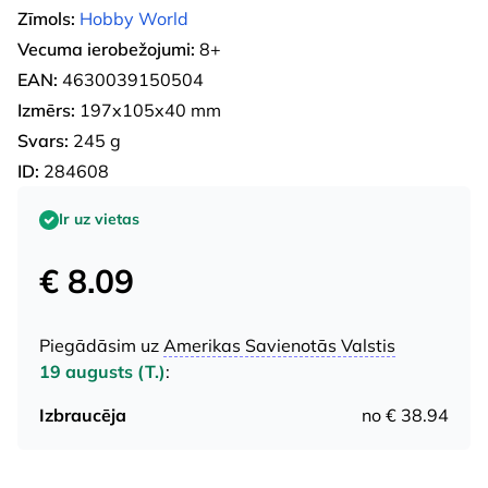
Zīmols:
Hobby World
Vecuma ierobežojumi:
8+
EAN:
4630039150504
Izmērs:
197x105x40 mm
Svars:
245 g
ID:
284608
Ir uz vietas
€ 8.09
Piegādāsim uz
Amerikas Savienotās Valstis
19 augusts (T.)
:
Izbraucēja
no € 38.94