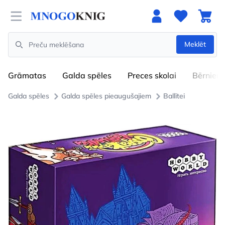
Open menu
Meklēt
Search
Grāmatas
Galda spēles
Preces skolai
Bērniem
Galda spēles
Galda spēles pieaugušajiem
Ballītei