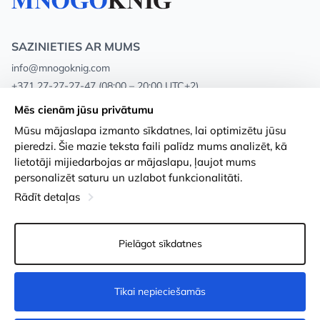
SAZINIETIES AR MUMS
info@mnogoknig.com
+371 27-27-27-47
(08:00 – 20:00 UTC+2)
Rīga, Augusta Deglava 69d, LV-1082
Mēs cienām jūsu privātumu
Mūsu mājaslapa izmanto sīkdatnes, lai optimizētu jūsu
Par mums
Privātuma politika
pieredzi. Šie mazie teksta faili palīdz mums analizēt, kā
lietotāji mijiedarbojas ar mājaslapu, ļaujot mums
Veikali
Noteikumi un nosacījumi
personalizēt saturu un uzlabot funkcionalitāti.
Apmaksa un piegāde
Pieejamības paziņojums
Rādīt detaļas
Loayalitātes kartes
Preču atgriešanās
Pielāgot sīkdatnes
Vairumtirdzniecības pircējiem
Sīkdatņu iestatījumi
Tikai nepieciešamās