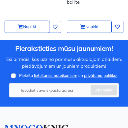
ballītei
Nopirkt
Nopirkt
Pierakstieties mūsu jaunumiem!
Esi pirmais, kas uzzina par mūsu aktuālajām atlaidēm,
piedāvājumiem un jauniem produktiem!
Piekrītu
lietošanas noteikumiem
un
privātuma politikai
Abonējiet