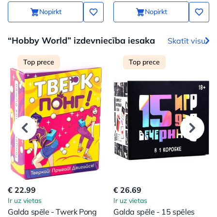
Nopirkt
Nopirkt
“Hobby World” izdevniecība iesaka
Skatīt visu
Top prece
Top prece
€ 22.99
€ 26.69
Ir uz vietas
Ir uz vietas
Galda spēle - Twerk Pong
Galda spēle - 15 spēles