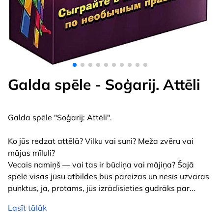
Galda spēle - Soģarij. Attēli
Galda spēle "Soģarij: Attēli".
Ko jūs redzat attēlā? Vilku vai suni? Meža zvēru vai
mājas mīluli?
Vecais namiņš — vai tas ir būdiņa vai mājiņa? Šajā
spēlē visas jūsu atbildes būs pareizas un nesīs uzvaras
punktus, ja, protams, jūs izrādīsieties gudrāks par
...
Lasīt tālāk