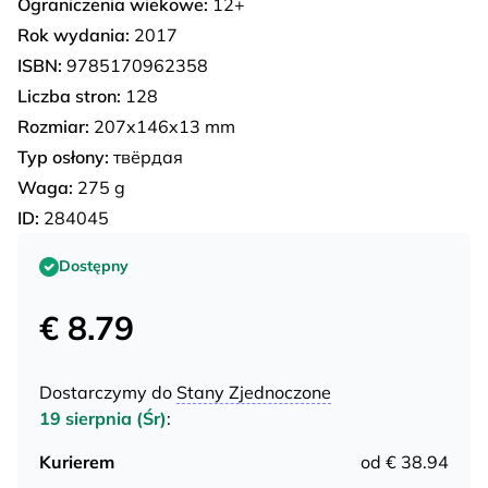
Ograniczenia wiekowe:
12+
Rok wydania:
2017
ISBN:
9785170962358
Liczba stron:
128
Rozmiar:
207x146x13 mm
Typ osłony:
твёрдая
Waga:
275 g
ID:
284045
Dostępny
€ 8.79
Dostarczymy do
Stany Zjednoczone
19 sierpnia (Śr)
:
Kurierem
od € 38.94