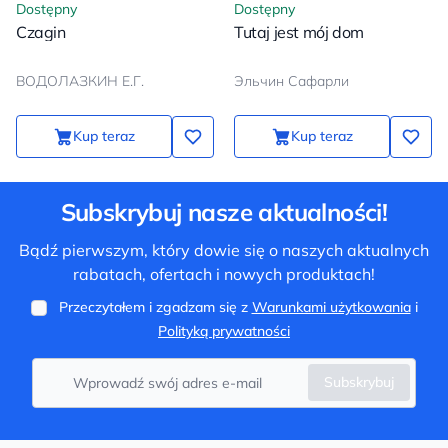
Dostępny
Dostępny
Czagin
Tutaj jest mój dom
ВОДОЛАЗКИН Е.Г.
Эльчин Сафарли
Kup teraz
Kup teraz
Subskrybuj nasze aktualności!
Bądź pierwszym, który dowie się o naszych aktualnych
rabatach, ofertach i nowych produktach!
Przeczytałem i zgadzam się z
Warunkami użytkowania
i
Polityką prywatności
Subskrybuj