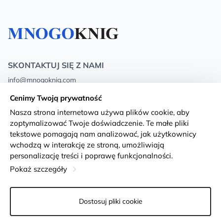
SKONTAKTUJ SIĘ Z NAMI
info@mnogoknig.com
+371 27-27-27-47
(08:00 – 20:00 UTC+2)
Cenimy Twoją prywatność
Rīga, Augusta Deglava 69d, LV-1082
Nasza strona internetowa używa plików cookie, aby
zoptymalizować Twoje doświadczenie. Te małe pliki
O nas
Privacy Policy
tekstowe pomagają nam analizować, jak użytkownicy
wchodzą w interakcję ze stroną, umożliwiają
Sklepy
Warunki i zasady
personalizację treści i poprawę funkcjonalności.
Dostawa i płatność
Deklaracja dostępności
Pokaż szczegóły
Karty lojalnościowe
Returns
Dostosuj pliki cookie
Dla klientów hurtowych
Ustawienia plików cookie