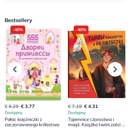
Bestsellery
-40%
-40%
€ 6.29
€ 3.77
€ 7.19
€ 4.31
Dostępny
Dostępny
Pałac księżniczki z
Tajemnice czarostwa i
zaczarowanego królestwa
magii. Książka twórczości i
inspiracji (Harry)