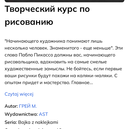
Творческий курс по
рисованию
"Начинающего художника понимают лишь
несколько человек. Знаменитого - еще меньше". Эти
слова Пабло Пикассо должны вас, начинающего
рисовальщика, вдохновить на самые смелые
художественные замыслы. Не бойтесь, если первые
ваши рисунки будут похожи на каляки-маляки. С
опытом придет и мастерство. Главное
...
Czytaj więcej
Autor:
ГРЕЙ М.
Wydawnictwo:
AST
Seria:
Bajka z naklejkami