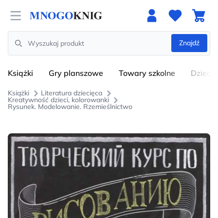
Open menu
Znajdź
Search
Książki
Gry planszowe
Towary szkolne
Dzieci
Książki
Literatura dziecięca
Kreatywność dzieci, kolorowanki
Rysunek. Modelowanie. Rzemieślnictwo