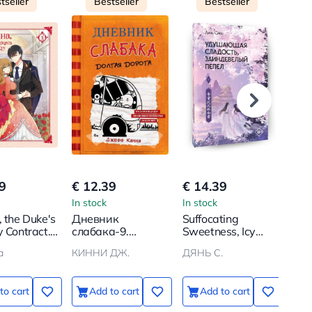
tseller
Bestseller
Bestseller
9
€ 12.39
€ 14.39
€ 2
In stock
In stock
In s
, the Duke's
Дневник
Suffocating
My 
y Contract.
слабака-9.
Sweetness, Icy
Tw
 1
Долгая дорога
Ash. Book 1
а
КИННИ ДЖ.
ДЯНЬ С.
to cart
Add to cart
Add to cart