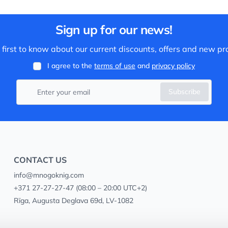
Sign up for our news!
 first to know about our current discounts, offers and new pr
I agree to the
terms of use
and
privacy policy
Subscribe
CONTACT US
info@mnogoknig.com
+371 27-27-27-47
(08:00 – 20:00 UTC+2)
Rīga, Augusta Deglava 69d, LV-1082