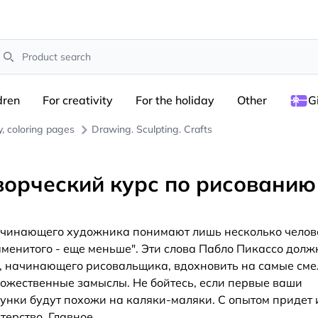
earch
dren
For creativity
For the holiday
Other
G
y, coloring pages
Drawing. Sculpting. Crafts
ворческий курс по рисованию
чинающего художника понимают лишь несколько челов
менитого - еще меньше". Эти слова Пабло Пикассо дол
, начинающего рисовальщика, вдохновить на самые см
ожественные замыслы. Не бойтесь, если первые ваши
унки будут похожи на каляки-маляки. С опытом придет 
терство. Главное
...