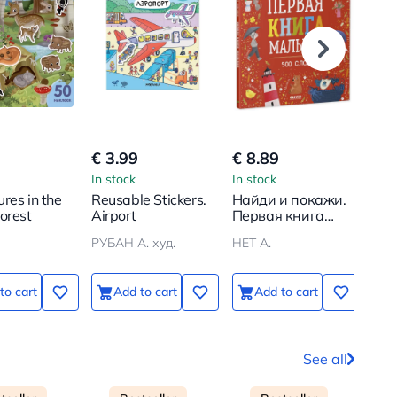
€ 3.99
€ 8.89
€ 6
In stock
In stock
In s
res in the
Reusable Stickers.
Найди и покажи.
The 
orest
Airport
Первая книга
Cre
малыша. 500 слов
Mon
РУБАН А. худ.
НЕТ А.
Маг
to cart
Add to cart
Add to cart
See all