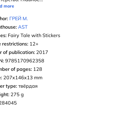
d more
hor:
ГРЕЙ М.
nthouse:
AST
ies:
Fairy Tale with Stickers
 restrictions:
12+
r of publication:
2017
N:
9785170962358
ber of pages:
128
:
207x146x13 mm
er type:
твёрдая
ght:
275 g
284045