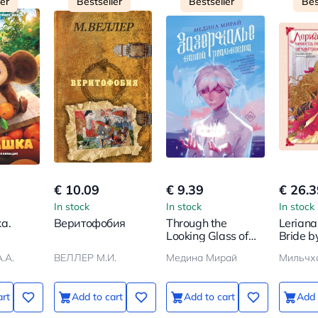
ler
Bestseller
Bestseller
Bes
€ 10.09
€ 9.39
€ 26.3
In stock
In stock
In stock
a.
Веритофобия
Through the
Leriana
Looking Glass of
Bride b
n
Our Reality
Volume
.А.
ВЕЛЛЕР М.И.
Медина Мирай
Мильчх
art
Add to cart
Add to cart
Add 