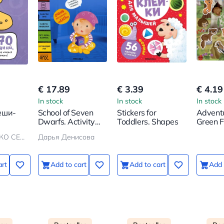
€ 17.89
€ 3.39
€ 4.19
In stock
In stock
In stock
еши-
School of Seven
Stickers for
Adventu
Dwarfs. Activity
Toddlers. Shapes
Green F
ьные
with Stickers. Set
ПАРХОМЕНКО СЕРГЕЙ ВАЛЕРЬЕВИЧ
Дарья Денисова
ля
1+
art
Add to cart
Add to cart
Add 