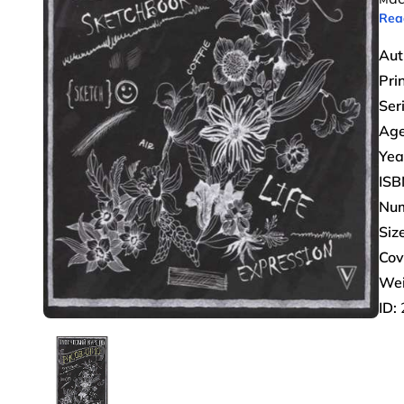
Rea
Aut
Pri
Ser
Age
Yea
ISB
Num
Size
Cov
Wei
ID: