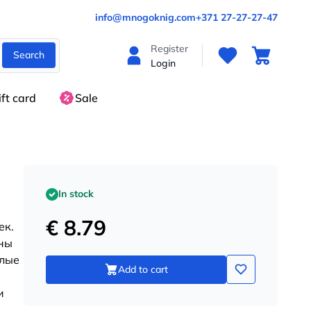
info@mnogoknig.com
+371 27-27-27-47
Register
Search
Login
ift card
Sale
In stock
€ 8.79
ек.
жны
елые
Add to cart
и