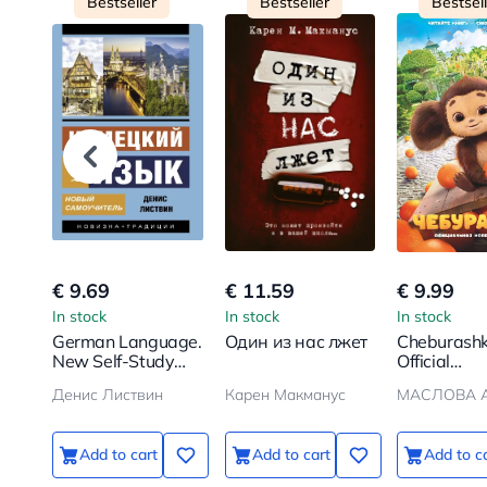
Bestseller
Bestseller
Bestsel
€ 9.69
€ 11.59
€ 9.99
In stock
In stock
In stock
German Language.
Один из нас лжет
Cheburashk
New Self-Study
Official
Guide
Novelizatio
Денис Листвин
Карен Макманус
МАСЛОВА А
Add to cart
Add to cart
Add to c