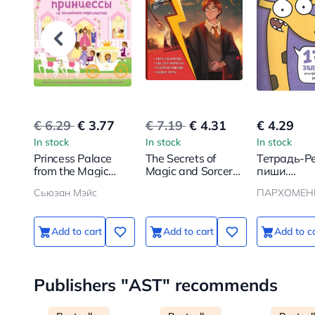
€ 6.29
€ 3.77
€ 7.19
€ 4.31
€ 4.29
In stock
In stock
In stock
Princess Palace
The Secrets of
Тетрадь-Р
from the Magic
Magic and Sorcery.
пиши.
Kingdom
A Book of
Увлекател
Сьюзан Мэйс
Creativity and
задания д
Inspiration (Harry)
развития
мышления
Add to cart
Add to cart
Add to c
Publishers "AST" recommends