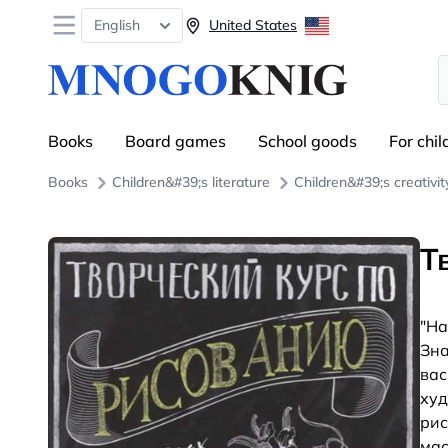
Open menu
English
United States
S
Books
Board games
School goods
For chil
Books
Children&#39;s literature
Children&#39;s creativit
Т
"На
Зна
вас
худ
рис
мас