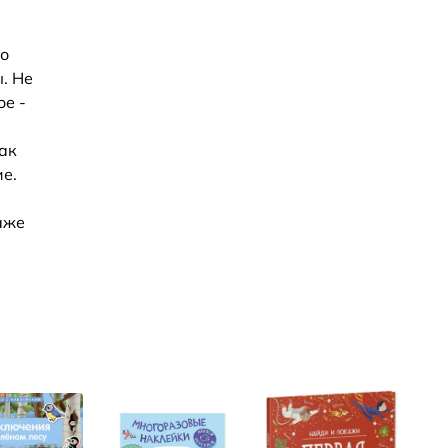
ло
. Не
ое -
как
ие.
аже