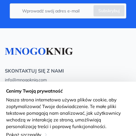
Subskrybuj
SKONTAKTUJ SIĘ Z NAMI
info@mnogoknig.com
+371 27-27-27-47
(08:00 – 20:00 UTC+2)
Cenimy Twoją prywatność
Rīga, Augusta Deglava 69d, LV-1082
Nasza strona internetowa używa plików cookie, aby
zoptymalizować Twoje doświadczenie. Te małe pliki
O nas
Privacy Policy
tekstowe pomagają nam analizować, jak użytkownicy
wchodzą w interakcję ze stroną, umożliwiają
Sklepy
Warunki i zasady
personalizację treści i poprawę funkcjonalności.
Dostawa i płatność
Deklaracja dostępności
Pokaż szczegóły