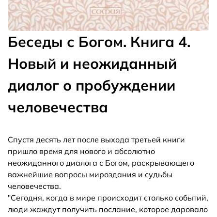
Беседы с Богом. Книга 4.
Новый и неожиданный
диалог о пробуждении
человечества
Спустя десять лет после выхода третьей книги
пришло время для нового и абсолютно
неожиданного диалога с Богом, раскрывающего
важнейшие вопросы мироздания и судьбы
человечества.
"Сегодня, когда в мире происходит столько событий,
люди жаждут получить послание, которое даровало