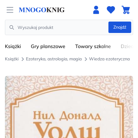
Open menu
Znajdź
Search
Książki
Gry planszowe
Towary szkolne
Dzieci
Książki
Ezoteryka, astrologia, magia
Wiedza ezoteryczna