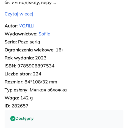
бы им надежду, веру,
...
Czytaj więcej
Autor:
УОЛШ
Wydawnictwo:
Sofiia
Seria:
Poza serią
Ograniczenia wiekowe:
16+
Rok wydania:
2023
ISBN:
9785906897534
Liczba stron:
224
Rozmiar:
84*108/32 mm
Typ osłony:
Мягкая обложка
Waga:
142 g
ID:
282657
Dostępny