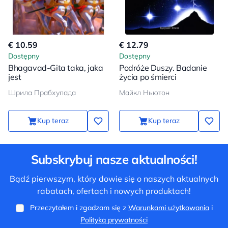
€ 10.59
€ 12.79
Dostępny
Dostępny
Bhagavad-Gita taka, jaka
Podróże Duszy. Badanie
jest
życia po śmierci
Шрила Прабхупада
Майкл Ньютон
Kup teraz
Kup teraz
Subskrybuj nasze aktualności!
Bądź pierwszym, który dowie się o naszych aktualnych
rabatach, ofertach i nowych produktach!
Przeczytałem i zgadzam się z
Warunkami użytkowania
i
Polityką prywatności