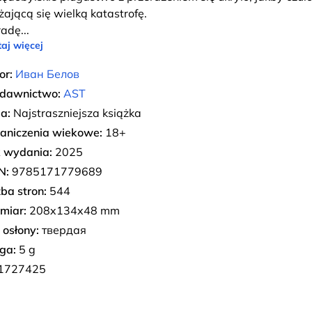
iżającą się wielką katastrofę.
radę
...
aj więcej
or:
Иван Белов
dawnictwo:
AST
ia:
Najstraszniejsza książka
aniczenia wiekowe:
18+
 wydania:
2025
N:
9785171779689
zba stron:
544
miar:
208x134x48 mm
 osłony:
твердая
ga:
5 g
1727425