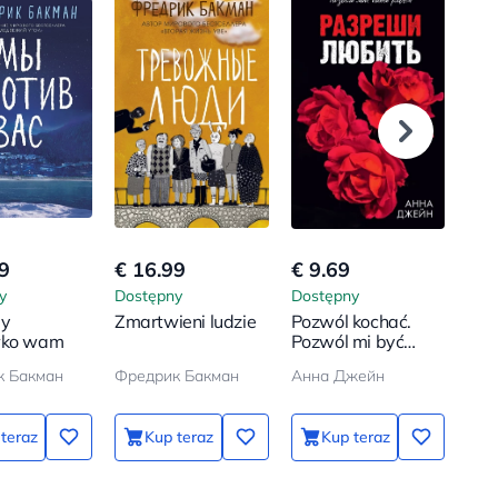
9
€ 16.99
€ 9.69
€ 1
y
Dostępny
Dostępny
Dos
my
Zmartwieni ludzie
Pozwól kochać.
Two
wko wam
Pozwól mi być
zła
blisko
к Бакман
Фредрик Бакман
Анна Джейн
Анн
teraz
Kup teraz
Kup teraz