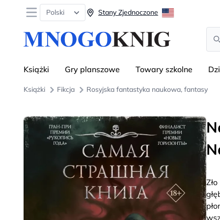
Open menu
Polski
Stany Zjednoczone
Sea
Książki
Gry planszowe
Towary szkolne
Dz
Książki
Fikcja
Rosyjska fantastyka naukowa, fantasy
N
N
Zło
głę
pło
wsz