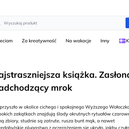
rch
ieciom
Za kreatywność
Na wakacje
Inny
K
ajstraszniejsza książka. Zasłon
adchodzący mrok
 przyszło w okolice cichego i spokojnego Wyższego Wołoczk
bokich zakątkach znajdują ślady okrutnych rytuałów czarown
ną zbiory, studnie są zatrute, rusza bunt mąk, a nawet
ędobylskie plugastwo z przerażeniem się ukryło, jakby czuł