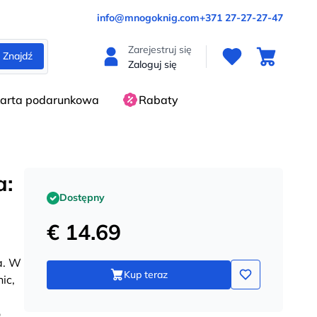
info@mnogoknig.com
+371 27-27-27-47
Zarejestruj się
Znajdź
Zaloguj się
arta podarunkowa
Rabaty
a:
Dostępny
€ 14.69
a. W
Kup teraz
ic,
o