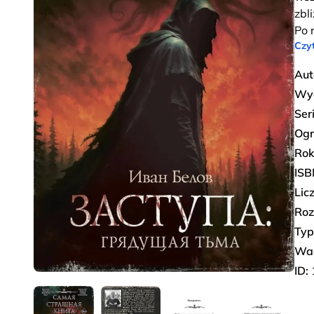
zbl
Po 
Czyt
Aut
Wy
Ser
Ogr
Rok
ISB
Lic
Roz
Typ
Wa
ID: