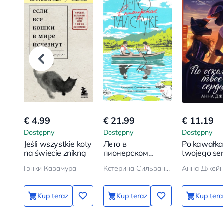
€ 4.99
€ 21.99
€ 11.19
Dostępny
Dostępny
Dostępny
Jeśli wszystkie koty
Лето в
Po kawałka
na świecie znikną
пионерском
twojego se
галстуке
Гэнки Кавамура
Катерина Сильванова, Елена Малисова
Анна Джей
Kup teraz
Kup teraz
Kup tera