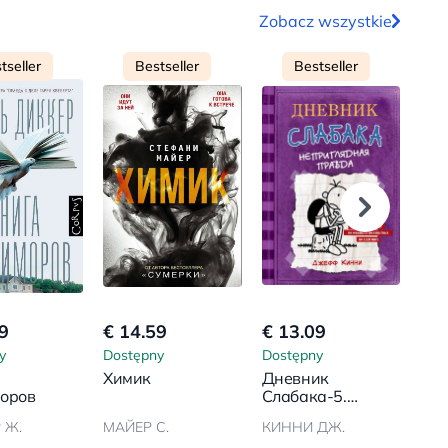
Zobacz wszystkie
tseller
Bestseller
Bestseller
9
€ 14.59
€ 13.09
€ 1
y
Dostępny
Dostępny
Dos
Химик
Дневник
Рас
оров
Слабака-5.
кор
Неприглядная
 Ж.
МАЙЕР С.
КИННИ ДЖ.
УАТ
правда