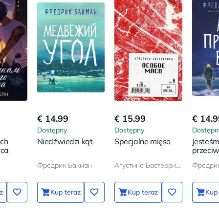
€ 14.99
€ 15.99
€ 14.9
Dostępny
Dostępny
Dostępn
ch
Niedźwiedzi kąt
Specjalne mięso
Jesteś
rca
przeci
н
Фредрик Бакман
Агустина Бастеррика
Фредри
z
Kup teraz
Kup teraz
Kup 