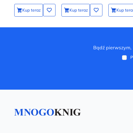
Kup teraz
Kup teraz
Kup tera
Bądź pierwszym, k
P