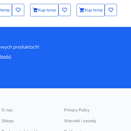
teraz
Kup teraz
Kup teraz
nowych produktach!
tności
O nas
Privacy Policy
Sklepy
Warunki i zasady