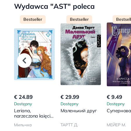
Wydawca "AST" poleca
Bestseller
Bestseller
Bestsel
€ 24.89
€ 29.99
€ 9.49
Dostępny
Dostępny
Dostępny
Leriana,
Маленький друг
Супернов
narzeczona księcia
z kontraktu. Tom 3
Мильчха
ТАРТТ Д.
МЕЙЕР М.