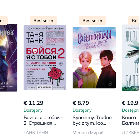
ler
Bestseller
Bestseller
Bes
€ 11.29
€ 8.79
€ 19.9
Dostępny
Dostępny
Dostępn
а
Бойся, я с тобой -
Synonimy. Trudno
Книга
2. Страшная
być z tym, kto…
Балтим
книга о роковых и
ТАНК ТАНЯ
Медина Мирай
ДИККЕР
неотразимых. И