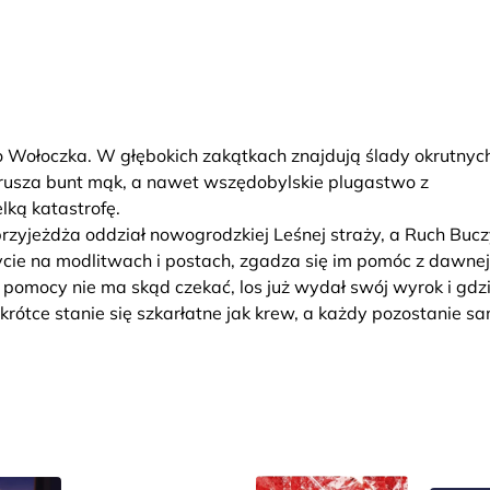
o Wołoczka. W głębokich zakątkach znajdują ślady okrutnyc
, rusza bunt mąk, a nawet wszędobylskie plugastwo z
elką katastrofę.
rzyjeżdża oddział nowogrodzkiej Leśnej straży, a Ruch Bucz
ycie na modlitwach i postach, zgadza się im pomóc z dawnej
, pomocy nie ma skąd czekać, los już wydał swój wyrok i gdz
rótce stanie się szkarłatne jak krew, a każdy pozostanie s