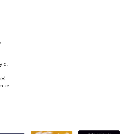
h
yla,
ieś
am ze