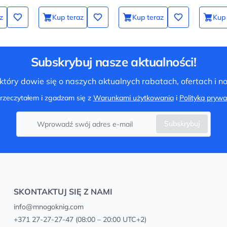
это все о них
z
Kup teraz
Kup teraz
Kup 
Subskrybuj nasze aktualności!
tóry dowie się o naszych aktualnych rabatach, ofertach i 
rzeczytałem i zgadzam się z
Warunkami użytkowania
i
Polityką prywa
Subskrybuj
SKONTAKTUJ SIĘ Z NAMI
info@mnogoknig.com
+371 27-27-27-47
(08:00 – 20:00 UTC+2)