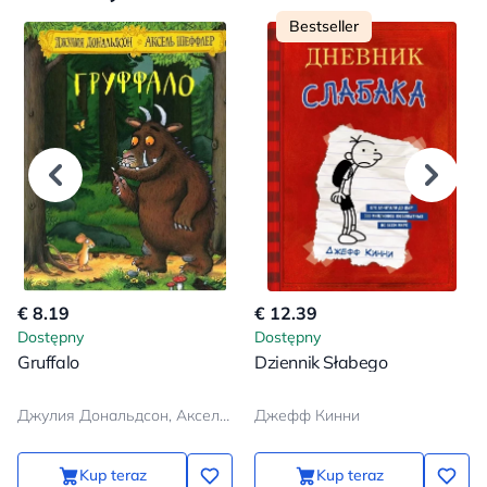
Bestseller
€ 8.19
€ 12.39
Dostępny
Dostępny
Gruffalo
Dziennik Słabego
Джулия Дональдсон, Аксель Шеффлер
Джефф Кинни
Kup teraz
Kup teraz