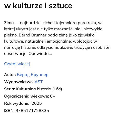
w kulturze i sztuce
Zima — najbardziej cicha i tajemnicza pora roku, w
której ukryta jest nie tylko mroźność, ale i niezwykłe
piękno. Bernd Brunner bada zimę jako zjawisko
kulturowe, naturalne i emocjonalne, wplatając w
narrację historie, odkrycia naukowe, tradycje i osobiste
obserwacje. Opowiada
...
Czytaj więcej
Autor:
Бернд Бруннер
Wydawnictwo:
AST
Seria:
Kulturalna historia (Lód)
Ograniczenia wiekowe:
0+
Rok wydania:
2025
ISBN:
9785171728335