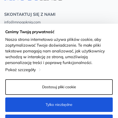
SKONTAKTUJ SIĘ Z NAMI
info@mnogoknig.com
+371 27-27-27-47
(08:00 – 20:00 UTC+2)
Cenimy Twoją prywatność
Rīga, Augusta Deglava 69d, LV-1082
Nasza strona internetowa używa plików cookie, aby
zoptymalizować Twoje doświadczenie. Te małe pliki
O nas
Privacy Policy
tekstowe pomagają nam analizować, jak użytkownicy
wchodzą w interakcję ze stroną, umożliwiają
Sklepy
Warunki i zasady
personalizację treści i poprawę funkcjonalności.
Dostawa i płatność
Deklaracja dostępności
Pokaż szczegóły
Karty lojalnościowe
Returns
Dostosuj pliki cookie
Dla klientów hurtowych
Ustawienia plików cookie
Tylko niezbędne