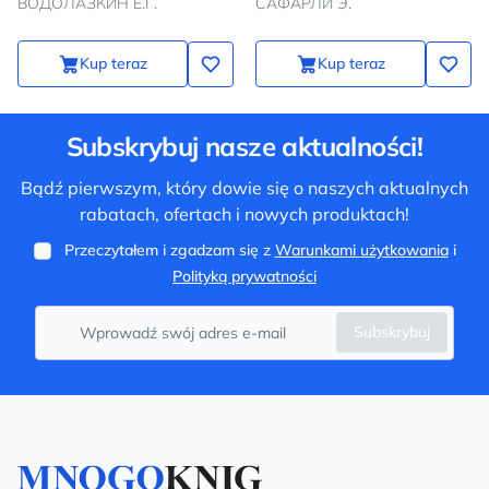
ВОДОЛАЗКИН Е.Г.
САФАРЛИ Э.
Kup teraz
Kup teraz
Subskrybuj nasze aktualności!
Bądź pierwszym, który dowie się o naszych aktualnych
rabatach, ofertach i nowych produktach!
Przeczytałem i zgadzam się z
Warunkami użytkowania
i
Polityką prywatności
Subskrybuj