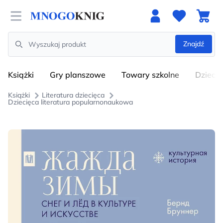
Open menu
Znajdź
Search
Książki
Gry planszowe
Towary szkolne
Dzieci
Książki
Literatura dziecięca
Dziecięca literatura popularnonaukowa